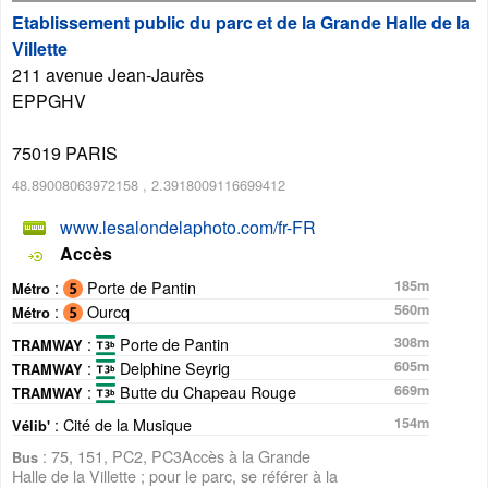
Etablissement public du parc et de la Grande Halle de la
Villette
211 avenue Jean-Jaurès
EPPGHV
75019
PARIS
48.89008063972158
,
2.3918009116699412
www.lesalondelaphoto.com/fr-FR
Accès
:
Porte de Pantin
185m
Métro
:
Ourcq
560m
Métro
:
Porte de Pantin
308m
TRAMWAY
:
Delphine Seyrig
605m
TRAMWAY
:
Butte du Chapeau Rouge
669m
TRAMWAY
: Cité de la Musique
154m
Vélib'
: 75, 151, PC2, PC3Accès à la Grande
Bus
Halle de la Villette ; pour le parc, se référer à la