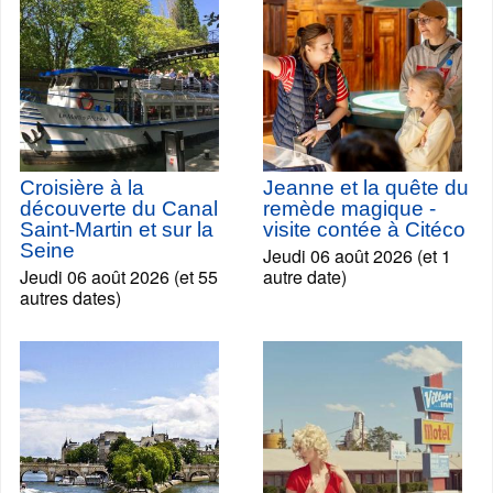
Croisière à la
Jeanne et la quête du
découverte du Canal
remède magique -
Saint-Martin et sur la
visite contée à Citéco
Seine
Jeudi 06 août 2026 (et 1
Jeudi 06 août 2026 (et 55
autre date)
autres dates)