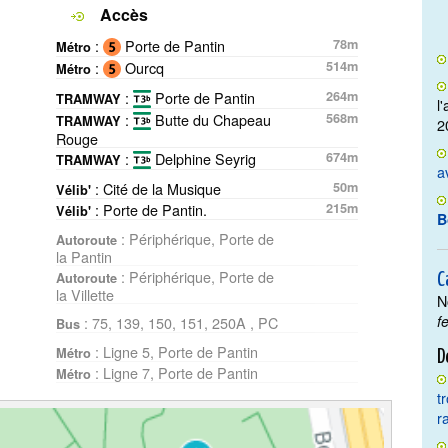
Accès
:
Porte de Pantin
78m
Métro
:
Ourcq
514m
Métro
:
Porte de Pantin
264m
TRAMWAY
l
:
Butte du Chapeau
568m
TRAMWAY
2
Rouge
:
Delphine Seyrig
674m
TRAMWAY
a
: Cité de la Musique
50m
Vélib'
: Porte de Pantin.
215m
Vélib'
B
: Périphérique, Porte de
Autoroute
la Pantin
: Périphérique, Porte de
Autoroute
C
la Villette
N
f
: 75, 139, 150, 151, 250A , PC
Bus
: Ligne 5, Porte de Pantin
Métro
D
: Ligne 7, Porte de Pantin
Métro
t
r