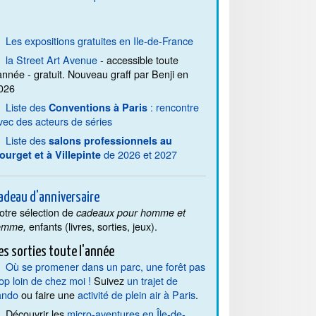
Les expositions gratuites en Ile-de-France
la Street Art Avenue
- accessible toute
'année - gratuit. Nouveau graff par Benji en
026
Liste des
: rencontre
Conventions à Paris
vec des acteurs de séries
Liste des
salons professionnels au
de 2026 et 2027
ourget et à Villepinte
adeau d'anniversaire
otre sélection de
cadeaux pour homme et
enfants (livres, sorties, jeux).
emme,
es sorties toute l'année
Où se promener dans un parc, une forêt pas
rop loin de chez moi !
Suivez
un trajet de
ando
ou faire une
activité de plein air à Paris
.
Découvrir les
micro-aventures en Île-de-