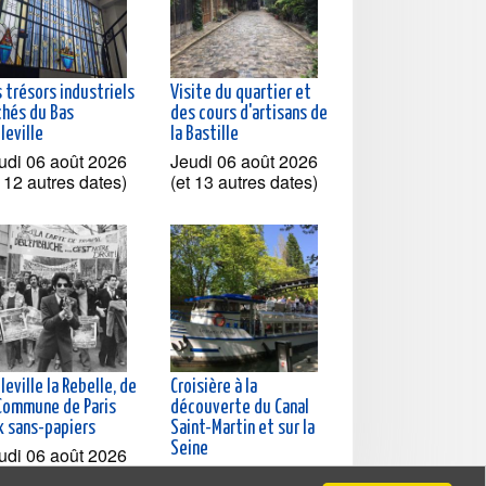
 trésors industriels
Visite du quartier et
chés du Bas
des cours d'artisans de
leville
la Bastille
udi 06 août 2026
Jeudi 06 août 2026
t 12 autres dates)
(et 13 autres dates)
leville la Rebelle, de
Croisière à la
 Commune de Paris
découverte du Canal
x sans-papiers
Saint-Martin et sur la
Seine
udi 06 août 2026
t 4 autres dates)
Jeudi 06 août 2026