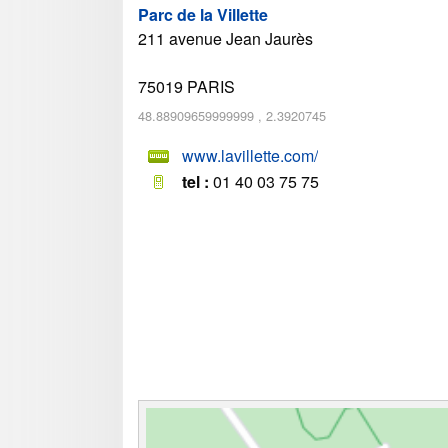
Parc de la Villette
211 avenue Jean Jaurès
75019
PARIS
48.88909659999999
,
2.3920745
www.lavillette.com/
tel :
01 40 03 75 75