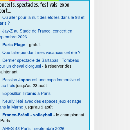
oncerts, spectacles, festivals, expo,
port...
Où aller pour la nuit des étoiles dans le 93 et
aris ?
Jay-Z au Stade de France, concert en
eptembre 2026
- gratuit
Paris Plage
Que faire pendant mes vacances cet été ?
Dernier spectacle de Bartabas : Tombeau
our un cheval d'orgueil
- à réserver dès
aintenant
Passion
est une expo immersive et
Japon
. au frais
jusqu'au 23 août
Exposition
à Paris
Titanic
Neuilly l'été avec des espaces jeux et nage
ans la Marne
jusqu'au 9 août
- le championnat
France-Brésil - volleyball
 Paris
ARES 43 Paris - septembre 2026