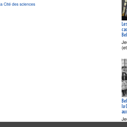
a Cité des sciences
Les
ca
Bel
Je
(e
Bel
la
au
Je
(e