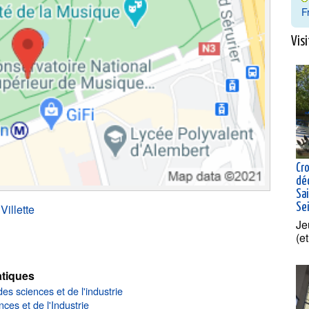
F
Visi
Cro
dé
Sai
Villette
Se
Je
(e
tiques
es sciences et de l'industrie
ces et de l'Industrie