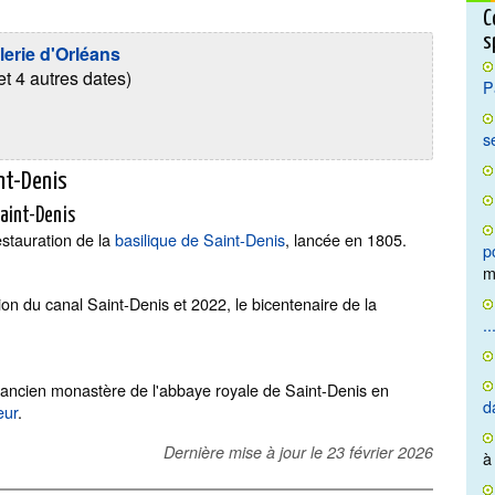
C
s
lerie d'Orléans
t 4 autres dates)
P
s
int-Denis
Saint-Denis
estauration de la
basilique de Saint-Denis
, lancée en 1805.
p
m
on du canal Saint-Denis et 2022, le bicentenaire de la
..
 l'ancien monastère de l'abbaye royale de Saint-Denis en
d
eur
.
Dernière mise à jour le
23 février 2026
à