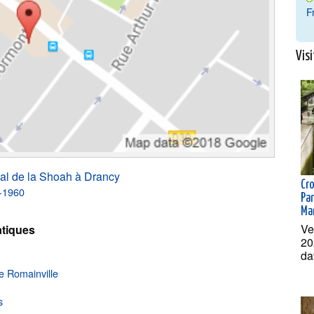
F
Visi
al de la Shoah à Drancy
Cr
0-1960
Par
Ma
Ve
tiques
20
da
e Romainville
s