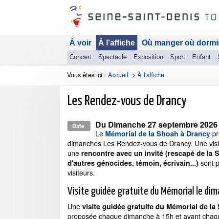
À voir
À l'affiche
Où manger où dormi
Concert
Spectacle
Exposition
Sport
Enfant
Vous êtes ici :
Accueil
>
À l'affiche
Les Rendez-vous de Drancy
Du
Dimanche 27 septembre 202
Date
Le
pr
Mémorial de la Shoah à Drancy
dimanches Les Rendez-vous de Drancy. Une visi
une
rencontre avec un invité (rescapé de la 
sont 
d'autres génocides, témoin, écrivain...)
visiteurs.
Visite guidée gratuite du Mémorial le di
Une
visite guidée gratuite du Mémorial de la
proposée chaque dimanche à 15h et avant cha