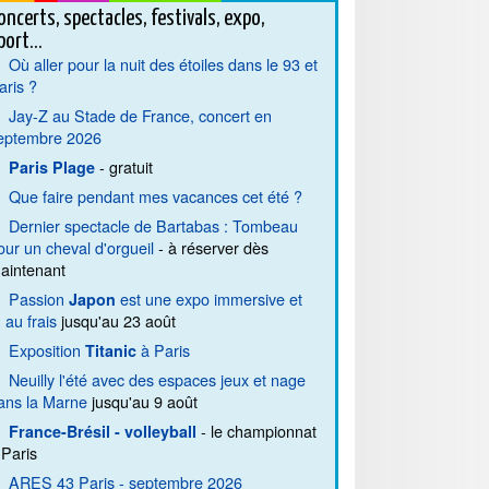
oncerts, spectacles, festivals, expo,
port...
Où aller pour la nuit des étoiles dans le 93 et
aris ?
Jay-Z au Stade de France, concert en
eptembre 2026
- gratuit
Paris Plage
Que faire pendant mes vacances cet été ?
Dernier spectacle de Bartabas : Tombeau
our un cheval d'orgueil
- à réserver dès
aintenant
Passion
est une expo immersive et
Japon
. au frais
jusqu'au 23 août
Exposition
à Paris
Titanic
Neuilly l'été avec des espaces jeux et nage
ans la Marne
jusqu'au 9 août
- le championnat
France-Brésil - volleyball
 Paris
ARES 43 Paris - septembre 2026