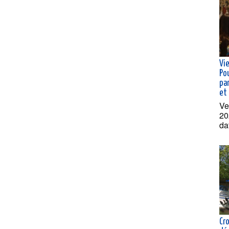
Vie
Po
pa
et
Ve
20
da
Cro