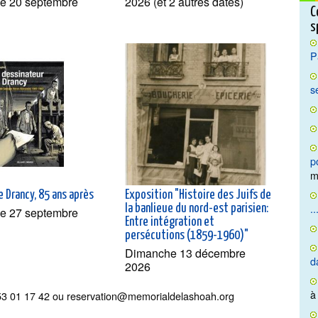
e 20 septembre
2026 (et 2 autres dates)
C
s
P
s
p
m
 Drancy, 85 ans après
Exposition "Histoire des Juifs de
..
la banlieue du nord-est parisien:
e 27 septembre
Entre intégration et
persécutions (1859-1960)"
Dimanche 13 décembre
d
2026
à
01 53 01 17 42 ou reservation@memorialdelashoah.org