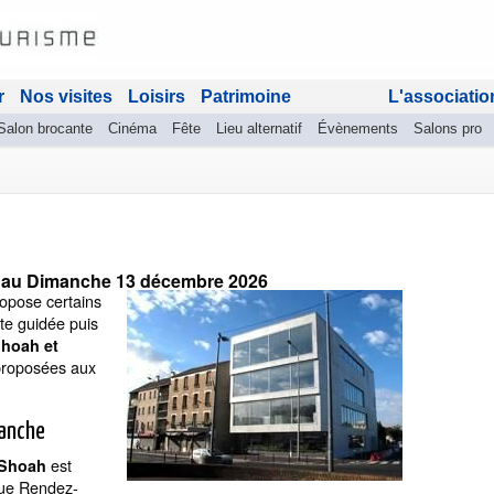
r
Nos visites
Loisirs
Patrimoine
L'associatio
Salon brocante
Cinéma
Fête
Lieu alternatif
Évènements
Salons pro
6
au
Dimanche 13 décembre 2026
opose certains
te guidée puis
Shoah et
proposées aux
manche
est
 Shoah
que Rendez-