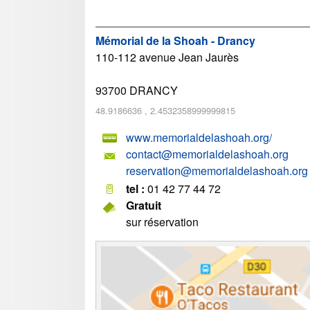
Mémorial de la Shoah - Drancy
110-112 avenue Jean Jaurès
93700
DRANCY
48.9186636
,
2.4532358999999815
www.memorialdelashoah.org/
contact@memorialdelashoah.org
reservation@memorialdelashoah.org
tel :
01 42 77 44 72
Gratuit
sur réservation