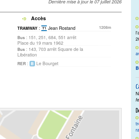
Dernière mise à jour le
07 juillet 2026
Accès
:
Jean Rostand
1208m
TRAMWAY
l
: 151, 251, 684, 551 arrêt
Bus
2
Place du 19 mars 1962
: 143, 703 arrêt Square de la
Bus
a
Libération
:
Le Bourget
RER
B
C
N
f
D
t
r