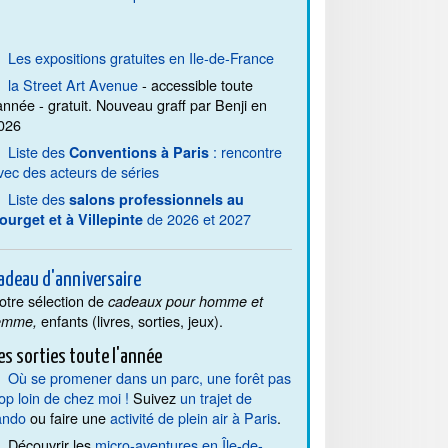
Les expositions gratuites en Ile-de-France
la Street Art Avenue
- accessible toute
'année - gratuit. Nouveau graff par Benji en
026
Liste des
: rencontre
Conventions à Paris
vec des acteurs de séries
Liste des
salons professionnels au
de 2026 et 2027
ourget et à Villepinte
adeau d'anniversaire
otre sélection de
cadeaux pour homme et
enfants (livres, sorties, jeux).
emme,
es sorties toute l'année
Où se promener dans un parc, une forêt pas
rop loin de chez moi !
Suivez
un trajet de
ando
ou faire une
activité de plein air à Paris
.
Découvrir les
micro-aventures en Île-de-