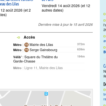
eau des Lilas
Vendredi 14 août 2026 (et 12
 12 août 2026 (et 2
autres dates)
ates)
Dernière mise à jour le
15 avril 2026
l
2
Accès
a
:
Mairie des Lilas
372m
Métro
:
Serge Gainsbourg
639m
Métro
B
: Square du Théâtre du
194m
Vélib'
Garde-Chasse
C
: Ligne 11, Mairie des Lilas
Métro
N
f
D
t
r