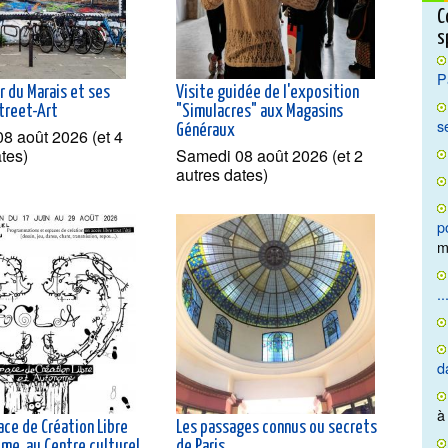
C
s
P
r du Marais et ses
Visite guidée de l'exposition
Street-Art
"Simulacres" aux Magasins
s
Généraux
8 août 2026 (et 4
ates)
Samedi 08 août 2026 (et 2
autres dates)
p
m
..
d
à
ace de Création Libre
Les passages connus ou secrets
me, au Centre culturel
de Paris