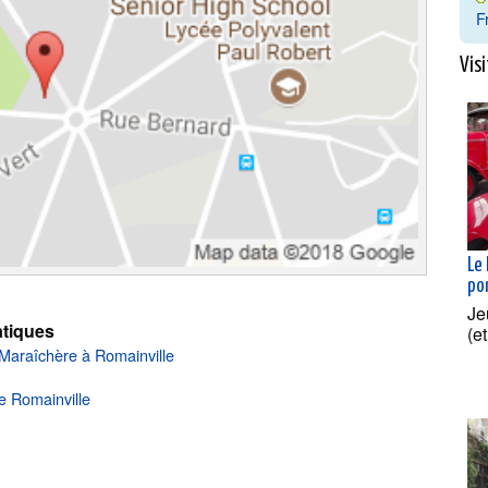
F
Visi
Le
po
Je
tiques
(e
 Maraîchère à Romainville
e Romainville