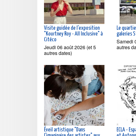
Visite guidée de l'exposition
Le quartie
"Kourtney Roy - All Inclusive" à
galeries 
Citéco
Samedi 0
Jeudi 06 août 2026 (et 5
autres d
autres dates)
Éveil artistique "Dans
ECLA - Esp
l'imaginaire des artistes" aux
et Autono