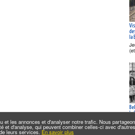
Vis
des
la 
Je
(e
Bel
la
au
u et les annonces et d'analyser notre trafic. Nous partageo
Je
cité et d'analyse, qui peuvent combiner celles-ci avec d'autr
n de leurs services.
En savoir plus
(e