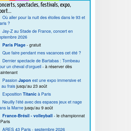
oncerts, spectacles, festivals, expo,
port...
Où aller pour la nuit des étoiles dans le 93 et
aris ?
Jay-Z au Stade de France, concert en
eptembre 2026
- gratuit
Paris Plage
Que faire pendant mes vacances cet été ?
Dernier spectacle de Bartabas : Tombeau
our un cheval d'orgueil
- à réserver dès
aintenant
Passion
est une expo immersive et
Japon
. au frais
jusqu'au 23 août
Exposition
à Paris
Titanic
Neuilly l'été avec des espaces jeux et nage
ans la Marne
jusqu'au 9 août
- le championnat
France-Brésil - volleyball
 Paris
ARES 43 Paris - septembre 2026