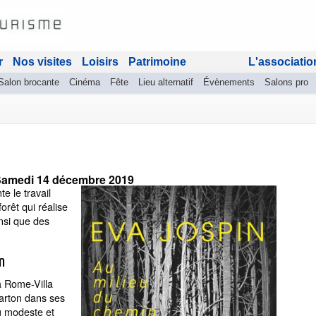
r
Nos visites
Loisirs
Patrimoine
L'associatio
Salon brocante
Cinéma
Fête
Lieu alternatif
Évènements
Salons pro
amedi 14 décembre 2019
e le travail
forêt qui réalise
insi que des
n
à Rome-Villa
carton dans ses
u modeste et