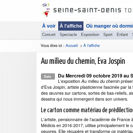
À voir
À l'affiche
Où manger où dormi
Concert
Spectacle
Exposition
Sport
Enfant
Vous êtes ici :
Accueil
>
À l'affiche
Au milieu du chemin, Eva Jospin
Du
Mercredi 09 octobre 2019
au
S
Date
L'exposition
présent
Au milieu du chemin
d'Eva Jospin, artiste plasticienne fascinée par la 
des œuvres sur cartons, sortes de bas-reliefs, a
dessins qui nous immergent dans son univers.
Le carton comme matériau de prédilectio
L'artiste, pensionnaire de l'académie de France 
Médicis en 2016-2017, utilise principalement le 
oeuvres. Elle récupère et transforme ce matéria