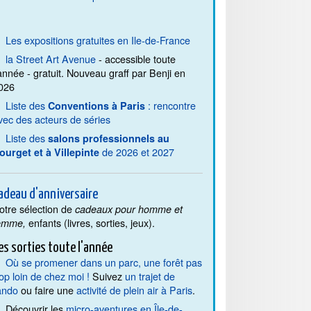
Les expositions gratuites en Ile-de-France
la Street Art Avenue
- accessible toute
'année - gratuit. Nouveau graff par Benji en
026
Liste des
: rencontre
Conventions à Paris
vec des acteurs de séries
Liste des
salons professionnels au
de 2026 et 2027
ourget et à Villepinte
adeau d'anniversaire
otre sélection de
cadeaux pour homme et
enfants (livres, sorties, jeux).
emme,
es sorties toute l'année
Où se promener dans un parc, une forêt pas
rop loin de chez moi !
Suivez
un trajet de
ando
ou faire une
activité de plein air à Paris
.
Découvrir les
micro-aventures en Île-de-