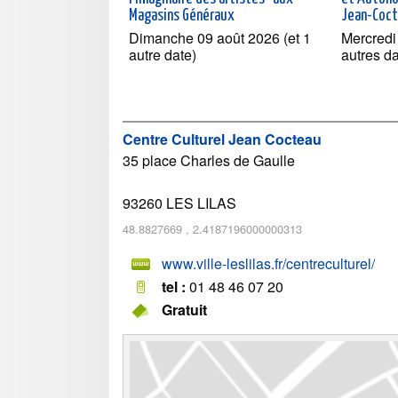
Magasins Généraux
Jean-Coct
Dimanche 09 août 2026 (et 1
Mercredi
autre date)
autres d
Centre Culturel Jean Cocteau
35 place Charles de Gaulle
93260
LES LILAS
48.8827669
,
2.4187196000000313
www.ville-leslilas.fr/centreculturel/
tel :
01 48 46 07 20
Gratuit