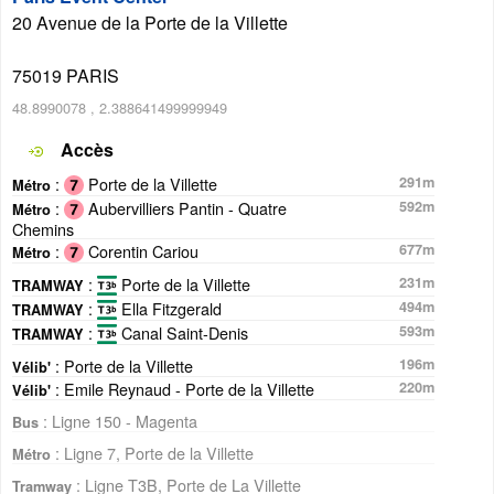
20 Avenue de la Porte de la Villette
75019
PARIS
48.8990078
,
2.388641499999949
Accès
:
Porte de la Villette
291m
Métro
:
Aubervilliers Pantin - Quatre
592m
Métro
Chemins
:
Corentin Cariou
677m
Métro
:
Porte de la Villette
231m
TRAMWAY
:
Ella Fitzgerald
494m
TRAMWAY
:
Canal Saint-Denis
593m
TRAMWAY
: Porte de la Villette
196m
Vélib'
: Emile Reynaud - Porte de la Villette
220m
Vélib'
: Ligne 150 - Magenta
Bus
: Ligne 7, Porte de la Villette
Métro
: Ligne T3B, Porte de La Villette
Tramway