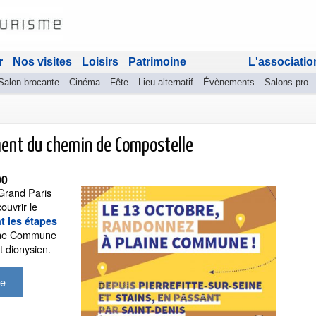
r
Nos visites
Loisirs
Patrimoine
L'associatio
Salon brocante
Cinéma
Fête
Lieu alternatif
Évènements
Salons pro
ment du chemin de Compostelle
00
Grand Paris
ouvrir le
t les étapes
aine Commune
t dionysien.
ze