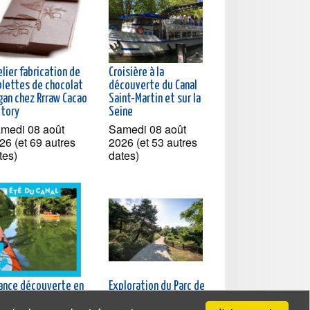
lier fabrication de
Croisière à la
blettes de chocolat
découverte du Canal
gan chez Rrraw Cacao
Saint-Martin et sur la
ctory
Seine
medi 08 août
Samedi 08 août
26 (et 69 autres
2026 (et 53 autres
tes)
dates)
ance découverte en
Exploration du Parc de
noë-kayak sur le
l'Ile-Saint-Denis