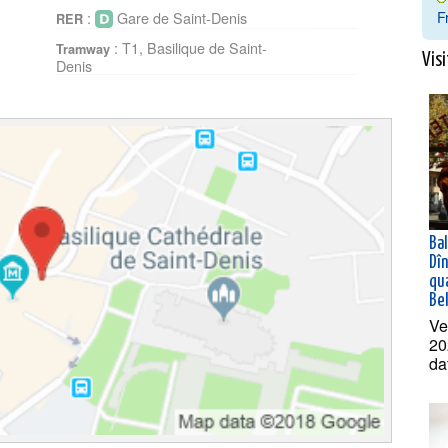
F
:
Gare de Saint-Denis
RER
: T1, Basilique de Saint-
Tramway
Visi
Denis
Ba
Dî
qua
Bel
Ve
20
da