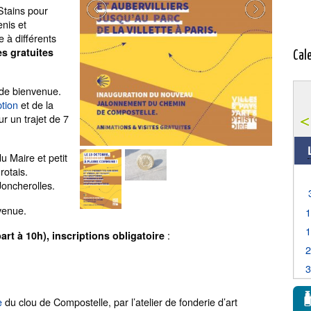
Stains pour
enis et
 à différents
es gratuites
Cal
 de bienvenue.
tion
et de la
r un trajet de 7
u Maire et petit
rotais.
oncherolles.
venue.
:
art à 10h), inscriptions obligatoire
e
du clou de Compostelle, par l’atelier de fonderie d’art