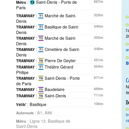
:
Saint-Denis - Porte de
667m
Métro
Paris
:
Marché de Saint-
329m
TRAMWAY
Denis
:
Basilique de Saint-
340m
TRAMWAY
l
Denis
2
:
Marché de Saint-
355m
TRAMWAY
Denis
:
Cimetière de Saint-
448m
a
TRAMWAY
Denis
:
Pierre De Geyter
551m
TRAMWAY
B
:
Théâtre Gérard
554m
TRAMWAY
Philipe
:
Saint-Denis - Porte
671m
TRAMWAY
C
de Paris
N
:
Baudelaire
699m
TRAMWAY
f
:
Saint-Denis
711m
TRAMWAY
D
: Basilique
106m
Vélib'
: A1, A86
Autoroute
t
r
: Ligne 13, Basilique de
Métro
Saint-Denis