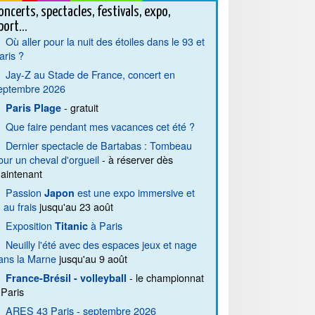
oncerts, spectacles, festivals, expo,
port...
Où aller pour la nuit des étoiles dans le 93 et
aris ?
Jay-Z au Stade de France, concert en
eptembre 2026
- gratuit
Paris Plage
Que faire pendant mes vacances cet été ?
Dernier spectacle de Bartabas : Tombeau
our un cheval d'orgueil
- à réserver dès
aintenant
Passion
est une expo immersive et
Japon
. au frais
jusqu'au 23 août
Exposition
à Paris
Titanic
Neuilly l'été avec des espaces jeux et nage
ans la Marne
jusqu'au 9 août
- le championnat
France-Brésil - volleyball
 Paris
ARES 43 Paris - septembre 2026