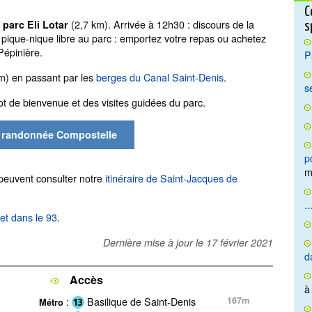
C
(2,7 km). Arrivée à 12h30 : discours de la
 parc Eli Lotar
s
 pique-nique libre au parc : emportez votre repas ou achetez
Pépinière.
P
km) en passant par les
berges du Canal Saint-Denis
.
s
ot de bienvenue et des visites guidées du parc.
s randonnée Compostelle
p
m
 peuvent consulter notre
itinéraire de Saint-Jacques de
..
et dans le 93
.
Dernière mise à jour le
17 février 2021
d
Accès
à
:
Basilique de Saint-Denis
167m
Métro