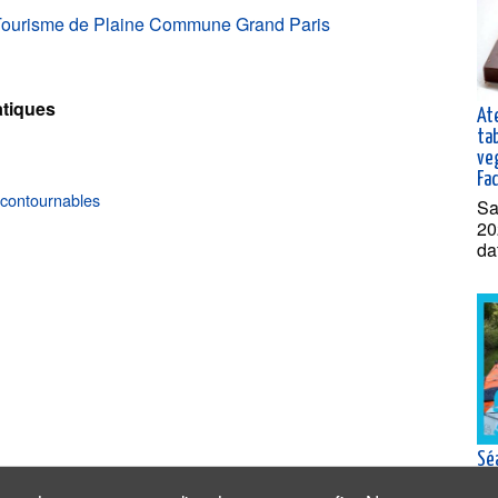
 Tourisme de Plaine Commune Grand Paris
tiques
Ate
ta
ve
Fa
ncontournables
Sa
20
da
Sé
ca