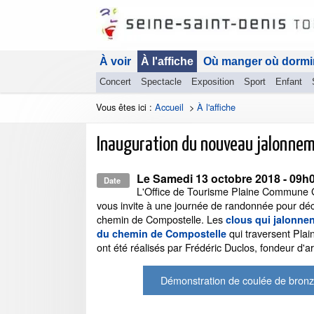
À voir
À l'affiche
Où manger où dormi
Concert
Spectacle
Exposition
Sport
Enfant
Vous êtes ici :
Accueil
>
À l'affiche
Inauguration du nouveau jalonne
Le
Samedi 13 octobre 2018
- 09h
Date
L'Office de Tourisme Plaine Commune 
vous invite à une journée de randonnée pour déc
chemin de Compostelle. Les
clous qui jalonnen
qui traversent Pl
du chemin de Compostelle
ont été réalisés par Frédéric Duclos, fondeur d'ar
Démonstration de coulée de bron