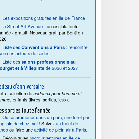
Les expositions gratuites en Ile-de-France
la Street Art Avenue
- accessible toute
'année - gratuit. Nouveau graff par Benji en
026
Liste des
: rencontre
Conventions à Paris
vec des acteurs de séries
Liste des
salons professionnels au
de 2026 et 2027
ourget et à Villepinte
adeau d'anniversaire
otre sélection de
cadeaux pour homme et
enfants (livres, sorties, jeux).
emme,
es sorties toute l'année
Où se promener dans un parc, une forêt pas
rop loin de chez moi !
Suivez
un trajet de
ando
ou faire une
activité de plein air à Paris
.
Découvrir les
micro-aventures en Île-de-