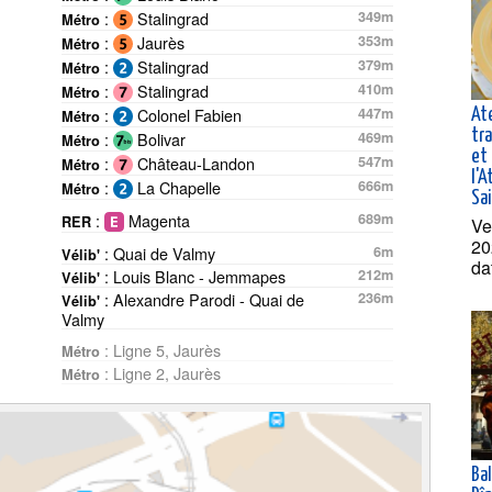
:
Stalingrad
349m
Métro
:
Jaurès
353m
Métro
:
Stalingrad
379m
Métro
:
Stalingrad
410m
Métro
:
Colonel Fabien
447m
At
Métro
tra
:
Bolivar
469m
Métro
et 
:
Château-Landon
547m
Métro
l'A
:
La Chapelle
666m
Métro
Sa
:
Magenta
689m
RER
Ve
20
: Quai de Valmy
6m
Vélib'
da
: Louis Blanc - Jemmapes
212m
Vélib'
: Alexandre Parodi - Quai de
236m
Vélib'
Valmy
: Ligne 5, Jaurès
Métro
: Ligne 2, Jaurès
Métro
Ba