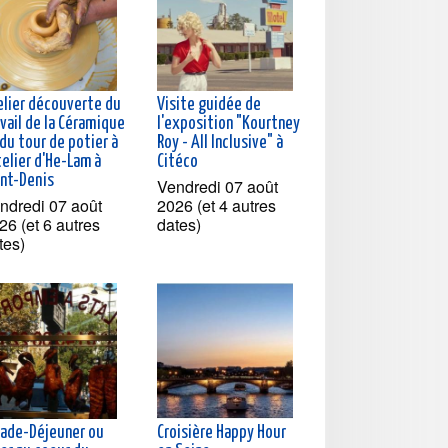
elier découverte du
Visite guidée de
vail de la Céramique
l'exposition "Kourtney
du tour de potier à
Roy - All Inclusive" à
telier d'He-Lam à
Citéco
int-Denis
Vendredi 07 août
ndredi 07 août
2026 (et 4 autres
26 (et 6 autres
dates)
tes)
lade-Déjeuner ou
Croisière Happy Hour