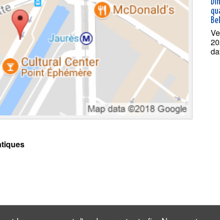
Dî
qua
Bel
Ve
20
da
tiques