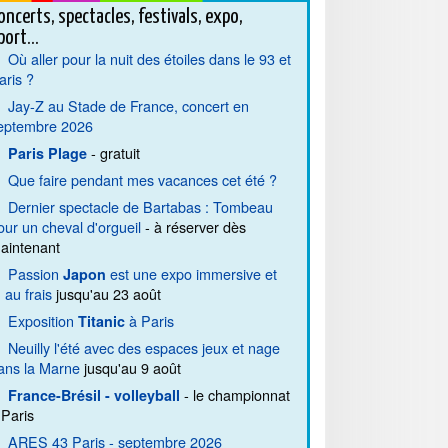
oncerts, spectacles, festivals, expo,
port...
Où aller pour la nuit des étoiles dans le 93 et
aris ?
Jay-Z au Stade de France, concert en
eptembre 2026
- gratuit
Paris Plage
Que faire pendant mes vacances cet été ?
Dernier spectacle de Bartabas : Tombeau
our un cheval d'orgueil
- à réserver dès
aintenant
Passion
est une expo immersive et
Japon
. au frais
jusqu'au 23 août
Exposition
à Paris
Titanic
Neuilly l'été avec des espaces jeux et nage
ans la Marne
jusqu'au 9 août
- le championnat
France-Brésil - volleyball
 Paris
ARES 43 Paris - septembre 2026