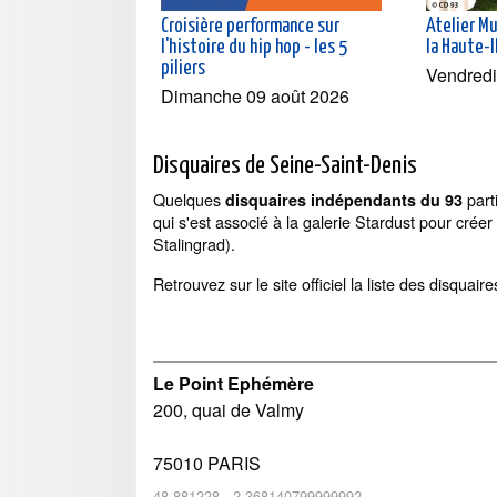
Croisière performance sur
Atelier Mu
l'histoire du hip hop - les 5
la Haute-I
piliers
Vendredi
Dimanche 09 août 2026
Disquaires de Seine-Saint-Denis
Quelques
part
disquaires indépendants du 93
qui s'est associé à la galerie Stardust pour cré
Stalingrad).
Retrouvez sur le site officiel la liste des disquaire
Le Point Ephémère
200, quai de Valmy
75010
PARIS
48.881228
,
2.368140799999992