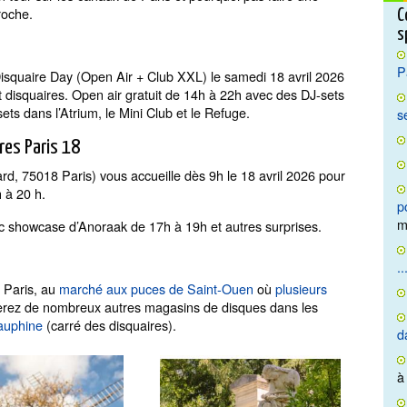
roche.
C
s
P
squaire Day (Open Air + Club XXL) le samedi 18 avril 2026
 disquaires. Open air gratuit de 14h à 22h avec des DJ-sets
s dans l’Atrium, le Mini Club et le Refuge.
s
res Paris 18
rd, 75018 Paris) vous accueille dès 9h le 18 avril 2026 pour
h à 20 h.
p
m
ec showcase d’Anoraak de 17h à 19h et autres surprises.
..
e Paris, au
marché aux puces de Saint-Ouen
où
plusieurs
verez de nombreux autres magasins de disques dans les
auphine
(carré des disquaires).
d
à