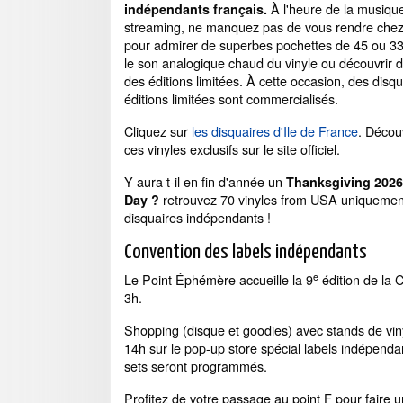
À l'heure de la musique 
indépendants français.
streaming, ne manquez pas de vous rendre chez 
pour admirer de superbes pochettes de 45 ou 33
le son analogique chaud du vinyle ou découvrir d
des éditions limitées. À cette occasion, des disq
éditions limitées sont commercialisés.
Cliquez sur
les disquaires d'Ile de France
. Découv
ces vinyles exclusifs sur le site officiel.
Y aura t-il en fin d'année un
Thanksgiving 2026
retrouvez 70 vinyles from USA uniquemen
Day ?
disquaires indépendants !
Convention des labels indépendants
e
Le Point Éphémère accueille la 9
édition de la 
3h.
Shopping (disque et goodies) avec stands de viny
14h sur le pop-up store spécial labels indépendant
sets seront programmés.
Profitez de votre passage au point F pour faire u