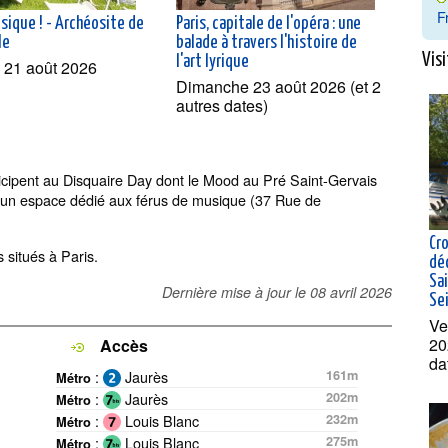
F
sique ! - Archéosite de
Paris, capitale de l'opéra : une
le
balade à travers l'histoire de
Visi
l'art lyrique
 21 août 2026
Dimanche 23 août 2026 (et 2
autres dates)
icipent au Disquaire Day dont le Mood au Pré Saint-Gervais
er un espace dédié aux férus de musique (37 Rue de
Cro
s situés à Paris.
dé
Sai
Dernière mise à jour le
08 avril 2026
Se
Ve
20
Accès
da
:
Jaurès
161m
Métro
:
Jaurès
202m
Métro
:
Louis Blanc
232m
Métro
:
Louis Blanc
275m
Métro