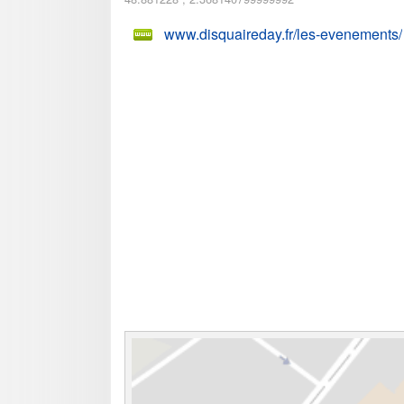
www.disquaireday.fr/les-evenements/