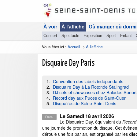
À voir
À l'affiche
Où manger où dormi
Concert
Spectacle
Exposition
Sport
Enfant
Vous êtes ici :
Accueil
>
À l'affiche
Disquaire Day Paris
Convention des labels indépendants
Disquaire Day à La Rotonde Stalingrad
DJ sets et showcases chez Balades Sonore
Record day aux Puces de Saint-Ouen
Disquaires de Seine-Saint-Denis
Le
Samedi 18 avril 2026
Date
Le Disquaire Day, équivalent du
Record
une journée de promotion du disque. Cet évènem
déroule une fois par an, est organisé par les
dis