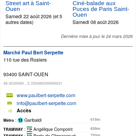
Street art à Saint-
Ciné-balade aux
Ouen
Puces de Paris Saint-
Ouen
Samedi 22 août 2026 (et 5
autres dates)
Samedi 08 août 2026
Dernière mise à jour le
24 mars 2026
Marché Paul Bert Serpette
110 rue des Rosiers
93400
SAINT-OUEN
48.9036999
,
2.339486099999931
www.paulbert-serpette.com
info@paulbert-serpette.com
Accès
:
Garibaldi
619m
Métro
:
Angélique Compoint
659m
TRAMWAY
:
Porte de Clignancourt
750m
TRAMWAY