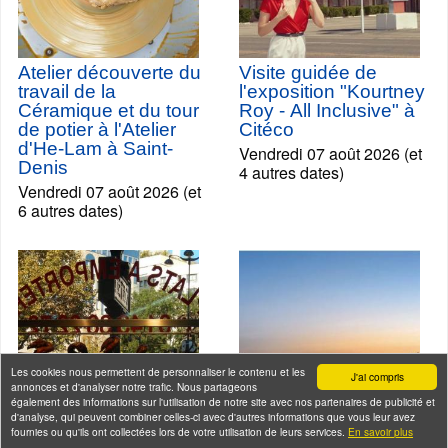
Atelier découverte du
Visite guidée de
travail de la
l'exposition "Kourtney
Céramique et du tour
Roy - All Inclusive" à
de potier à l'Atelier
Citéco
d'He-Lam à Saint-
Vendredi 07 août 2026 (et
Denis
4 autres dates)
Vendredi 07 août 2026 (et
6 autres dates)
Les cookies nous permettent de personnaliser le contenu et les
J'ai compris
annonces et d'analyser notre trafic. Nous partageons
également des informations sur l'utilisation de notre site avec nos partenaires de publicité et
d'analyse, qui peuvent combiner celles-ci avec d'autres informations que vous leur avez
fournies ou qu'ils ont collectées lors de votre utilisation de leurs services.
En savoir plus
Balade-Déjeuner ou
Croisière Happy Hour