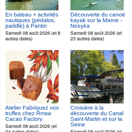
En bateau + activités
Découverte du canoë
nautiques (pédalos,
kayak sur la Marne -
paddle) à Pantin
Nosyka
Samedi 08 août 2026 (et 8
Samedi 08 août 2026 (et
autres dates)
23 autres dates)
Atelier Fabriquez vos
Croisière à la
truffes chez Rrraw
découverte du Canal
Cacao Factory
Saint-Martin et sur la
Seine
Samedi 08 août 2026 (et
34 autres dates)
Samedi 08 août 2026 (et