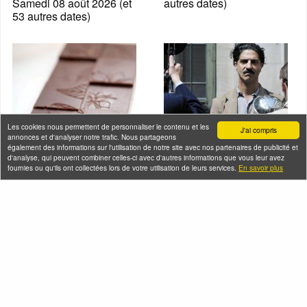
Samedi 08 août 2026 (et
autres dates)
53 autres dates)
Les cookies nous permettent de personnaliser le contenu et les
J'ai compris
annonces et d'analyser notre trafic. Nous partageons
également des informations sur l'utilisation de notre site avec nos partenaires de publicité et
d'analyse, qui peuvent combiner celles-ci avec d'autres informations que vous leur avez
fournies ou qu'ils ont collectées lors de votre utilisation de leurs services.
En savoir plus
Atelier fabrication de
Souvenirs des
tablettes de chocolat
Arméniens à Belleville
vegan chez Rrraw
Samedi 08 août 2026 (et 3
Cacao Factory
autres dates)
Samedi 08 août 2026 (et
69 autres dates)