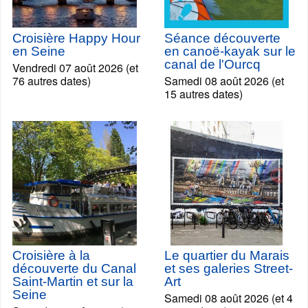
Croisière Happy Hour
Séance découverte
en Seine
en canoë-kayak sur le
canal de l'Ourcq
Vendredi 07 août 2026 (et
76 autres dates)
Samedi 08 août 2026 (et
15 autres dates)
Croisière à la
Le quartier du Marais
découverte du Canal
et ses galeries Street-
Saint-Martin et sur la
Art
Seine
Samedi 08 août 2026 (et 4