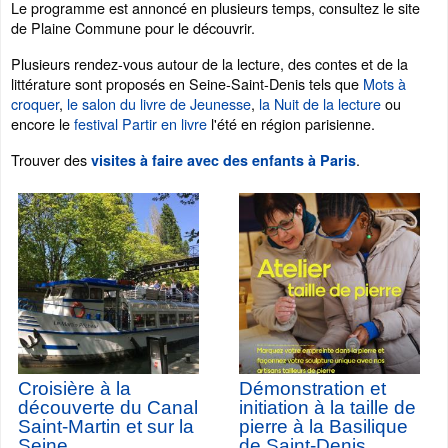
Le programme est annoncé en plusieurs temps, consultez le site
de Plaine Commune pour le découvrir.
Plusieurs rendez-vous autour de la lecture, des contes et de la
littérature sont proposés en Seine-Saint-Denis tels que
Mots à
croquer
,
le salon du livre de Jeunesse
,
la Nuit de la lecture
ou
encore le
festival Partir en livre
l'été en région parisienne.
Trouver des
.
visites à faire avec des enfants à Paris
Croisière à la
Démonstration et
découverte du Canal
initiation à la taille de
Saint-Martin et sur la
pierre à la Basilique
Seine
de Saint-Denis