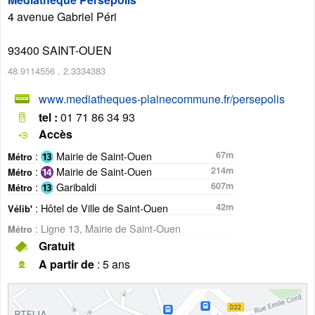
4 avenue Gabriel Péri
93400
SAINT-OUEN
48.9114556
,
2.3334383
www.mediatheques-plainecommune.fr/persepolis
tel :
01 71 86 34 93
Accès
:
Mairie de Saint-Ouen
67m
Métro
:
Mairie de Saint-Ouen
214m
Métro
:
Garibaldi
607m
Métro
: Hôtel de Ville de Saint-Ouen
42m
Vélib'
: Ligne 13, Mairie de Saint-Ouen
Métro
Gratuit
A partir de
: 5 ans