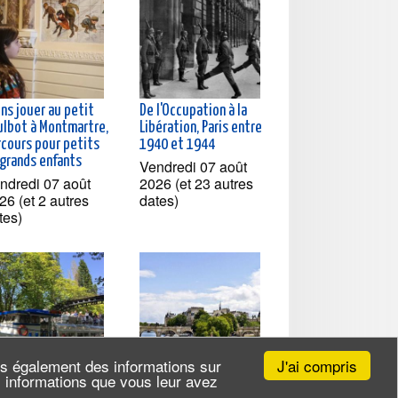
ns jouer au petit
De l'Occupation à la
ulbot à Montmartre,
Libération, Paris entre
rcours pour petits
1940 et 1944
 grands enfants
Vendredi 07 août
ndredi 07 août
2026 (et 23 autres
26 (et 2 autres
dates)
tes)
J'ai compris
ns également des informations sur
es informations que vous leur avez
isière à la
Croisière du canal