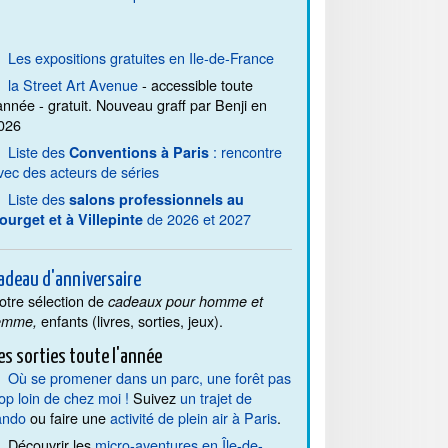
Les expositions gratuites en Ile-de-France
la Street Art Avenue
- accessible toute
'année - gratuit. Nouveau graff par Benji en
026
Liste des
: rencontre
Conventions à Paris
vec des acteurs de séries
Liste des
salons professionnels au
de 2026 et 2027
ourget et à Villepinte
adeau d'anniversaire
otre sélection de
cadeaux pour homme et
enfants (livres, sorties, jeux).
emme,
es sorties toute l'année
Où se promener dans un parc, une forêt pas
rop loin de chez moi !
Suivez
un trajet de
ando
ou faire une
activité de plein air à Paris
.
Découvrir les
micro-aventures en Île-de-