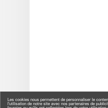
Les cookies nous permettent de personnaliser le conten
l'utilisation de notre site avec nos partenaires de publi
fournies ou qu'ils ont collectées lors de votre utilisatio