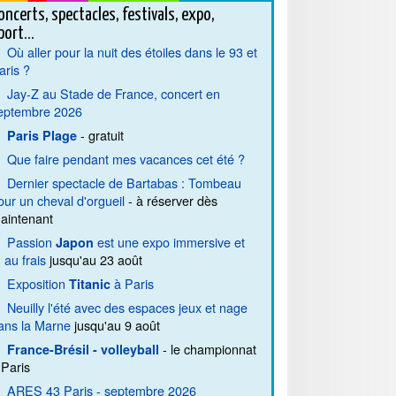
oncerts, spectacles, festivals, expo,
port...
Où aller pour la nuit des étoiles dans le 93 et
aris ?
Jay-Z au Stade de France, concert en
eptembre 2026
- gratuit
Paris Plage
Que faire pendant mes vacances cet été ?
Dernier spectacle de Bartabas : Tombeau
our un cheval d'orgueil
- à réserver dès
aintenant
Passion
est une expo immersive et
Japon
. au frais
jusqu'au 23 août
Exposition
à Paris
Titanic
Neuilly l'été avec des espaces jeux et nage
ans la Marne
jusqu'au 9 août
- le championnat
France-Brésil - volleyball
 Paris
ARES 43 Paris - septembre 2026