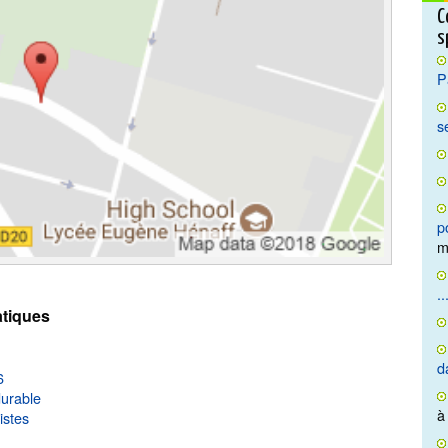
C
s
P
s
p
m
..
tiques
d
6
urable
à
istes