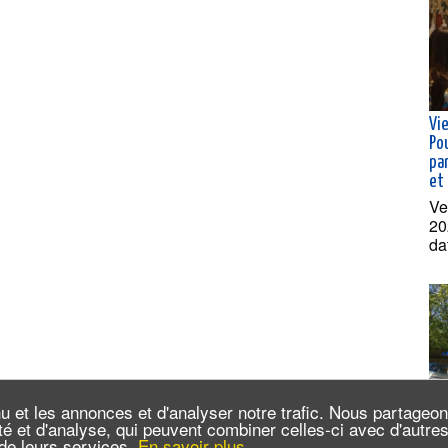
Vie
Po
pa
et
Ve
20
da
u et les annonces et d'analyser notre trafic. Nous partageo
cité et d'analyse, qui peuvent combiner celles-ci avec d'autr
Cro
n de leurs services.
En savoir plus