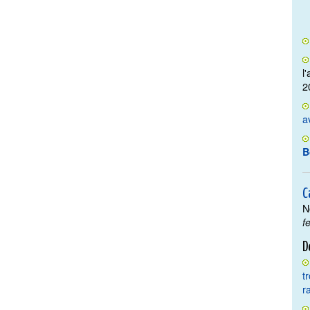
l
2
a
B
C
N
f
D
t
r