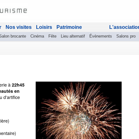
r
Nos visites
Loisirs
Patrimoine
L'associatio
Salon brocante
Cinéma
Fête
Lieu alternatif
Évènements
Salons pro
erie à
22h45
eautés en
 d'artifice
tière)
entaire)