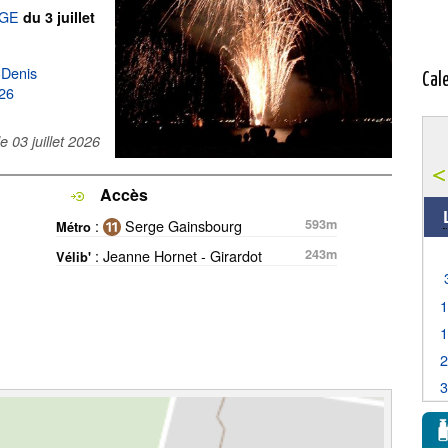
AGE
du 3 juillet
-Denis
Cal
026
le
03 juillet 2026
Accès
:
Serge Gainsbourg
593m
Métro
: Jeanne Hornet - Girardot
243m
Vélib'