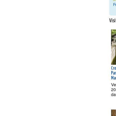
F
Visi
Cr
Par
Ma
Ve
20
da