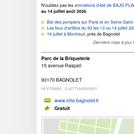
N'oubliez pas les
animations d'été de BAJO PL
.
au 14 juillet août 2026
Bal des pompiers sur Paris et en Seine-Saint
Les feux d'artifice du 93 les 13 ou 14 juillet 2
14 juillet à Montreuil
, près de Bagnolet
Dernière mise à jour 
Parc de la Briqueterie
15 avenue Raspail
93170
BAGNOLET
48.8759868
,
2.42771640000001
www.ville-bagnolet.fr
Gratuit