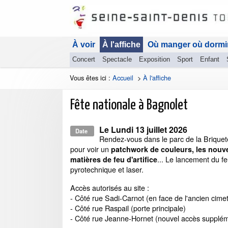
À voir
À l'affiche
Où manger où dormi
Concert
Spectacle
Exposition
Sport
Enfant
Vous êtes ici :
Accueil
>
À l'affiche
Fête nationale à Bagnolet
Le
Lundi 13 juillet 2026
Date
Rendez-vous dans le parc de la Briquet
pour voir un
patchwork de couleurs, les nouv
... Le lancement du feu
matières de feu d'artifice
pyrotechnique et laser.
Accès autorisés au site :
- Côté rue Sadi-Carnot (en face de l'ancien cime
- Côté rue Raspail (porte principale)
- Côté rue Jeanne-Hornet (nouvel accès supplém