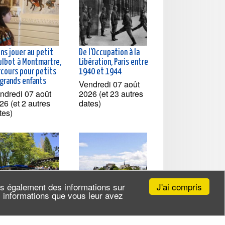
ns jouer au petit
De l'Occupation à la
ulbot à Montmartre,
Libération, Paris entre
rcours pour petits
1940 et 1944
 grands enfants
Vendredi 07 août
ndredi 07 août
2026 (et 23 autres
26 (et 2 autres
dates)
tes)
J'ai compris
ns également des informations sur
es informations que vous leur avez
isière à la
Croisière du canal
couverte du Canal
Saint-Martin à la Seine,