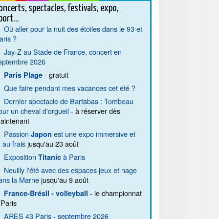
oncerts, spectacles, festivals, expo,
port...
Où aller pour la nuit des étoiles dans le 93 et
aris ?
Jay-Z au Stade de France, concert en
eptembre 2026
- gratuit
Paris Plage
Que faire pendant mes vacances cet été ?
Dernier spectacle de Bartabas : Tombeau
our un cheval d'orgueil
- à réserver dès
aintenant
Passion
est une expo immersive et
Japon
. au frais
jusqu'au 23 août
Exposition
à Paris
Titanic
Neuilly l'été avec des espaces jeux et nage
ans la Marne
jusqu'au 9 août
- le championnat
France-Brésil - volleyball
 Paris
ARES 43 Paris - septembre 2026