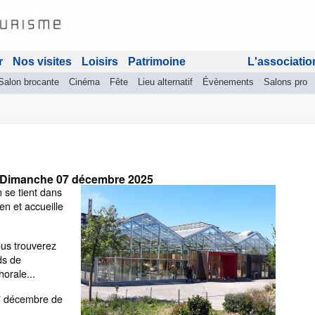
r
Nos visites
Loisirs
Patrimoine
L'associatio
Salon brocante
Cinéma
Fête
Lieu alternatif
Évènements
Salons pro
Dimanche 07 décembre 2025
 se tient dans
n et accueille
ous trouverez
ds de
horale...
7 décembre de