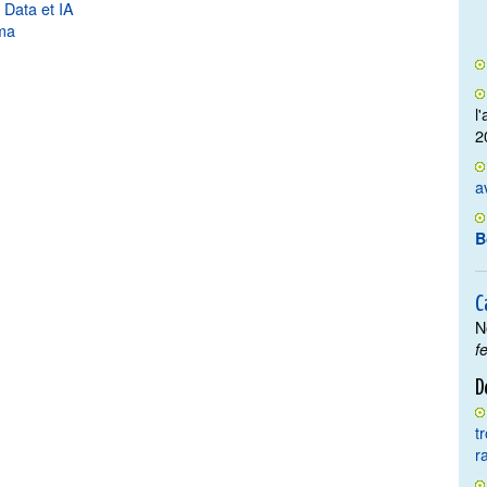
 Data et IA
ama
l
2
a
B
C
N
f
D
t
r