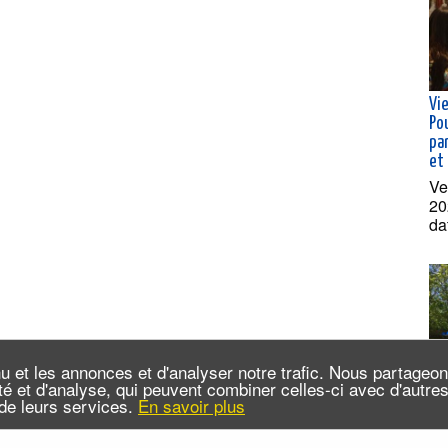
Vie
Po
pa
et
Ve
20
da
u et les annonces et d'analyser notre trafic. Nous partageo
cité et d'analyse, qui peuvent combiner celles-ci avec d'autr
n de leurs services.
En savoir plus
Cro
dé