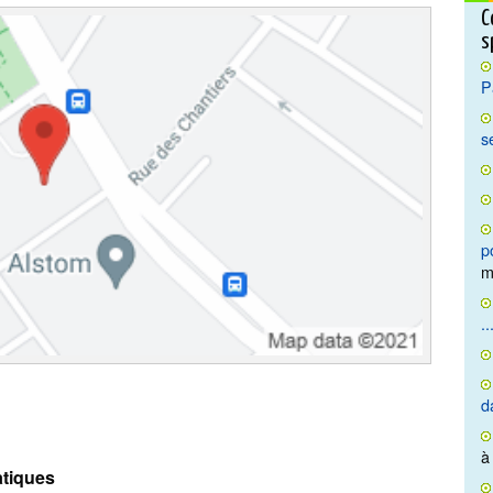
C
s
P
s
p
m
..
d
à
tiques