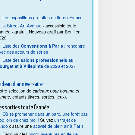
Les expositions gratuites en Ile-de-France
la Street Art Avenue
- accessible toute
'année - gratuit. Nouveau graff par Benji en
026
Liste des
: rencontre
Conventions à Paris
vec des acteurs de séries
Liste des
salons professionnels au
de 2026 et 2027
ourget et à Villepinte
adeau d'anniversaire
otre sélection de
cadeaux pour homme et
enfants (livres, sorties, jeux).
emme,
es sorties toute l'année
Où se promener dans un parc, une forêt pas
rop loin de chez moi !
Suivez
un trajet de
ando
ou faire une
activité de plein air à Paris
.
Découvrir les
micro-aventures en Île-de-