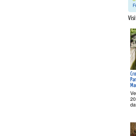
F
Visi
Cr
Par
Ma
Ve
20
da