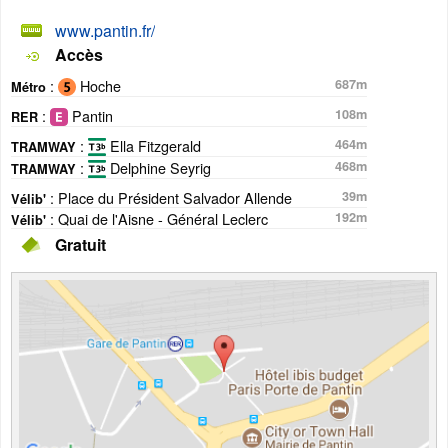
www.pantin.fr/
Accès
:
Hoche
687m
Métro
:
Pantin
108m
RER
:
Ella Fitzgerald
464m
TRAMWAY
:
Delphine Seyrig
468m
TRAMWAY
: Place du Président Salvador Allende
39m
Vélib'
: Quai de l'Aisne - Général Leclerc
192m
Vélib'
Gratuit