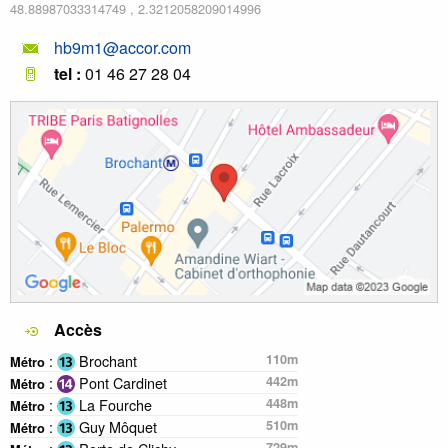
48.88987033314749
,
2.3212058209014996
hb9m1@accor.com
tel :
01 46 27 28 04
Accès
:
Brochant
110m
Métro
:
Pont Cardinet
442m
Métro
:
La Fourche
448m
Métro
:
Guy Môquet
510m
Métro
729m