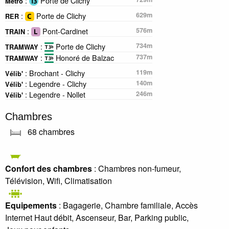
:
Porte de Clichy
Métro
:
Porte de Clichy
629m
RER
:
Pont-Cardinet
576m
TRAIN
:
Porte de Clichy
734m
TRAMWAY
:
Honoré de Balzac
737m
TRAMWAY
: Brochant - Clichy
119m
Vélib'
: Legendre - Clichy
140m
Vélib'
: Legendre - Nollet
246m
Vélib'
Chambres
68 chambres
Confort des chambres
: Chambres non-fumeur,
Télévision, Wifi, Climatisation
Equipements
: Bagagerie, Chambre familiale, Accès
Internet Haut débit, Ascenseur, Bar, Parking public,