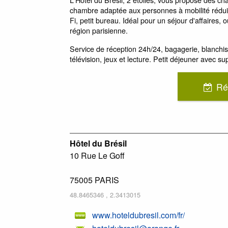
chambre adaptée aux personnes à mobilité réduit
Fi, petit bureau. Idéal pour un séjour d'affaires,
région parisienne.
Service de réception 24h/24, bagagerie, blanchiss
télévision, jeux et lecture. Petit déjeuner avec s
Ré
Hôtel du Brésil
10 Rue Le Goff
75005
PARIS
48.8465346
,
2.3413015
www.hoteldubresil.com/fr/