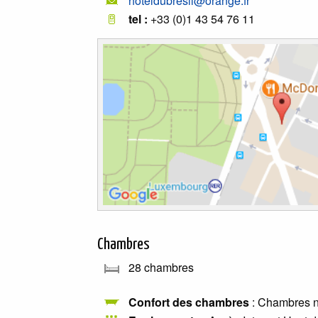
hoteldubresil@orange.fr
tel :
+33 (0)1 43 54 76 11
Chambres
28 chambres
Confort des chambres
: Chambres no