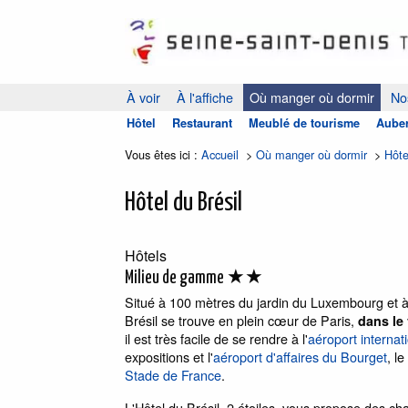
À voir
À l'affiche
Où manger où dormir
Nos
Hôtel
Restaurant
Meublé de tourisme
Auber
Vous êtes ici :
Accueil
>
Où manger où dormir
>
Hôte
Hôtel du Brésil
Hôtels
★★
Milieu de gamme
Situé à 100 mètres du jardin du Luxembourg et à 
Brésil se trouve en plein cœur de Paris,
dans le 
il est très facile de se rendre à l'
aéroport internat
expositions et l'
aéroport d'affaires du Bourget
, le
Stade de France
.
L'Hôtel du Brésil, 2 étoiles, vous propose des ch