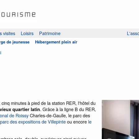
 visites
Loisirs
Patrimoine
L'asso
ge de jeunesse
Hébergement plein air
l
cinq minutes à pied de la station RER, l'hôtel du
. Grâce à la ligne B du RER,
vieux quartier latin
ional de Roissy
Charles-de-Gaulle, le parc des
parc des expositions de Villepinte
ou encore
le
ambres solo, double, supérieure ainsi qu'une