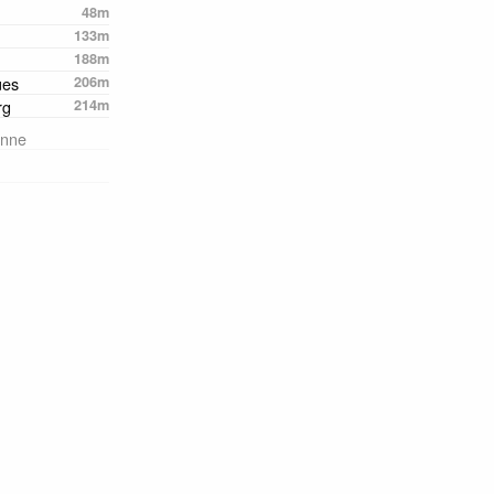
48m
133m
188m
ues
206m
rg
214m
onne