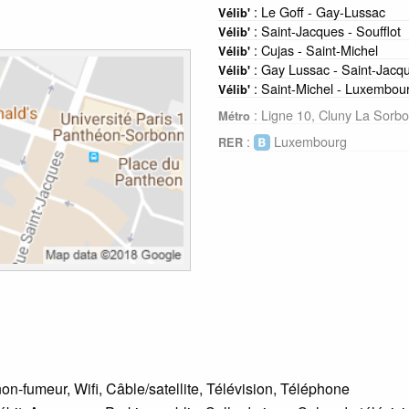
: Le Goff - Gay-Lussac
Vélib'
: Saint-Jacques - Soufflot
Vélib'
: Cujas - Saint-Michel
Vélib'
: Gay Lussac - Saint-Jacq
Vélib'
: Saint-Michel - Luxembou
Vélib'
: Ligne 10, Cluny La Sorb
Métro
:
Luxembourg
RER
n-fumeur, Wifi, Câble/satellite, Télévision, Téléphone