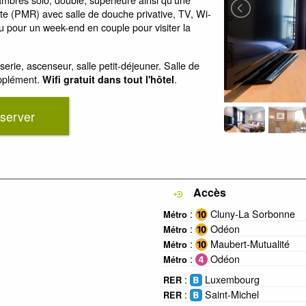
e (PMR) avec salle de douche privative, TV, Wi-
 ou pour un week-end en couple pour visiter la
erie, ascenseur, salle petit-déjeuner. Salle de
upplément.
.
Wifi gratuit dans tout l'hôtel
server
Accès
:
Cluny-La Sorbonne
Métro
:
Odéon
Métro
:
Maubert-Mutualité
Métro
:
Odéon
Métro
:
Luxembourg
RER
:
Saint-Michel
RER