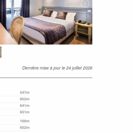
Dernière mise à jour le
24 juillet 2026
547m
602m
641m
651m
166m
652m