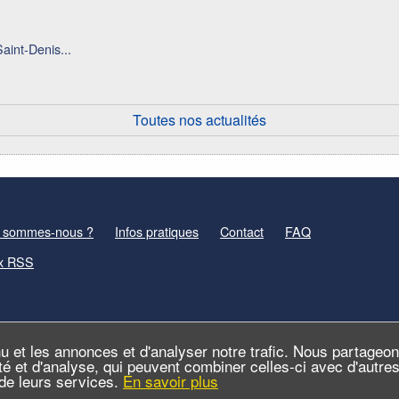
aint-Denis...
Toutes nos actualités
 sommes-nous ?
Infos pratiques
Contact
FAQ
x RSS
u et les annonces et d'analyser notre trafic. Nous partageo
cité et d'analyse, qui peuvent combiner celles-ci avec d'autr
n de leurs services.
En savoir plus