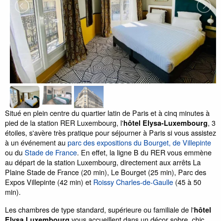
Situé en plein centre du quartier latin de Paris et à cinq minutes à
pied de la station RER Luxembourg, l'
, 3
hôtel Elysa-Luxembourg
étoiles, s'avère très pratique pour séjourner à Paris si vous assistez
à un événement au
parc des expositions du Bourget, de Villepinte
ou du
Stade de France
. En effet, la ligne B du RER vous emmène
au départ de la station Luxembourg, directement aux arrêts La
Plaine Stade de France (20 min), Le Bourget (25 min), Parc des
Expos Villepinte (42 min) et
Roissy Charles-de-Gaulle
(45 à 50
min).
Les chambres de type standard, supérieure ou familiale de l'
hôtel
vous accueillent dans un décor sobre, chic
Elysa Luxembourg