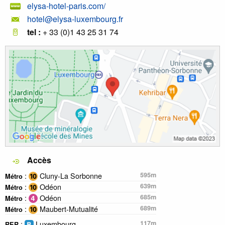
elysa-hotel-paris.com/
hotel@elysa-luxembourg.fr
tel :
+ 33 (0)1 43 25 31 74
Accès
:
Cluny-La Sorbonne
595m
Métro
:
Odéon
639m
Métro
:
Odéon
685m
Métro
:
Maubert-Mutualité
689m
Métro
:
Luxembourg
117m
RER