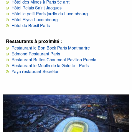
Hôtel des Mines à Paris 5e arrt
Hôtel Relais Saint Jacques
Hôtel le petit Paris jardin du Luxembourg
Hôtel Elysa-Luxembourg
Hôtel du Brésil Paris
Restaurants à proximité :
Restaurant le Bon Bock Paris Montmartre
Edmond Restaurant Paris
Restaurant Buttes Chaumont Pavillon Puebla
Restaurant le Moulin de la Galette - Paris
Yaya restaurant Secrétan