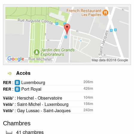
Accès
:
Luxembourg
206m
RER
:
Port Royal
426m
RER
: Herschel - Observatoire
104m
Vélib'
: Saint-Michel - Luxembourg
156m
Vélib'
: Gay Lussac - Saint-Jacques
243m
Vélib'
Chambres
41 chambres