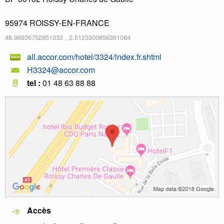
95974
ROISSY-EN-FRANCE
48.98936752851033
,
2.5123300856361084
all.accor.com/hotel/3324/index.fr.shtml
H3324@accor.com
tel :
01 48 63 88 88
Accès