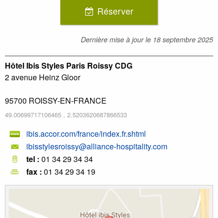
Réserver
Dernière mise à jour le
18 septembre 2025
Hôtel Ibis Styles Paris Roissy CDG
2 avenue Heinz Gloor
95700
ROISSY-EN-FRANCE
49.00699717106465
,
2.5203620687866533
ibis.accor.com/france/index.fr.shtml
ibisstylesroissy@alliance-hospitality.com
tel :
01 34 29 34 34
fax :
01 34 29 34 19