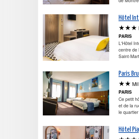
de Montreu
Hôtel Int
★★★
PARIS
L'Hôtel In
centre de 
Saint-Marti
Paris Bru
★★
Mil
PARIS
Ce petit h
et de la r
le quartie
Hôtel Pia
★★★