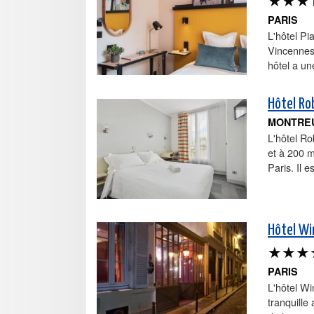
PARIS
L'hôtel Pi
Vincennes.
hôtel a un
Hôtel Ro
MONTRE
L'hôtel Ro
et à 200 m
Paris. Il e
Hôtel Wi
★★★
PARIS
L'hôtel Wi
tranquille