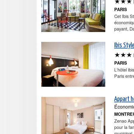
★★★
PARIS
Cet Ibis S
économique
payant, Da
Ibis Styl
★★★
PARIS
L'hôtel ib
Paris entr
Appart h
Économi
MONTRE
Zenao Appa
pour la fa
municipal,