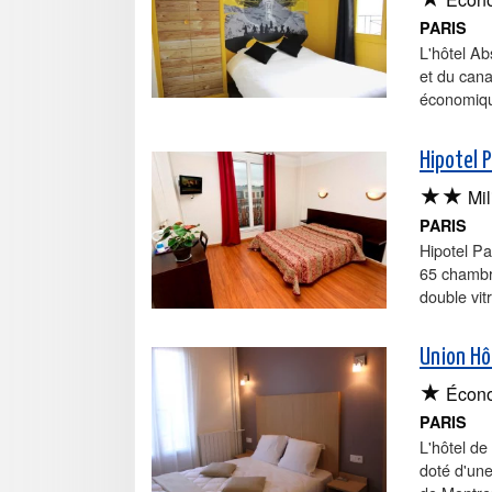
PARIS
L'hôtel Ab
et du cana
économiq
Hipotel 
★★
Mil
PARIS
Hipotel Pa
65 chambre
double vit
Union Hôt
★
Écon
PARIS
L'hôtel de
doté d'une