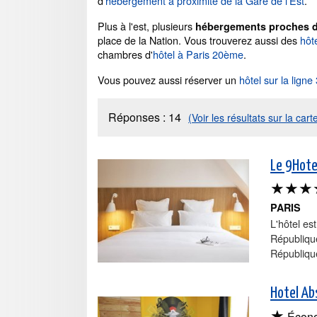
d'
hébergement à proximité de la Gare de l'Est
.
Plus à l'est, plusieurs
hébergements proches de
place de la Nation. Vous trouverez aussi des
hôt
chambres d'
hôtel à Paris 20ème
.
Vous pouvez aussi réserver un
hôtel sur la ligne
Réponses :
14
(Voir les résultats sur la cart
Le 9Hote
★★★
PARIS
L'hôtel es
République
République
Hotel Ab
★
Écon