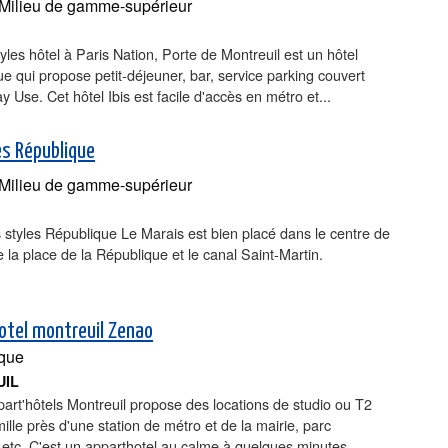
Milieu de gamme-supérieur
tyles hôtel à Paris Nation, Porte de Montreuil est un hôtel
 qui propose petit-déjeuner, bar, service parking couvert
y Use. Cet hôtel Ibis est facile d'accès en métro et...
es République
Milieu de gamme-supérieur
is styles République Le Marais est bien placé dans le centre de
e la place de la République et le canal Saint-Martin.
otel montreuil Zenao
que
UIL
rt'hôtels Montreuil propose des locations de studio ou T2
mille près d'une station de métro et de la mairie, parc
 etc. C'est un apparthotel au calme à quelques minutes...