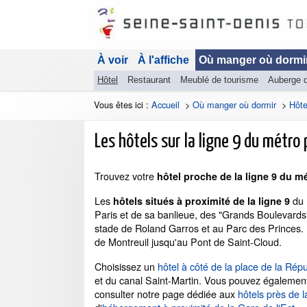
À voir
À l'affiche
Où manger où dormi
Hôtel
Restaurant
Meublé de tourisme
Auberge 
Vous êtes ici :
Accueil
>
Où manger où dormir
>
Hôte
Les hôtels sur la ligne 9 du métro 
Trouvez votre
hôtel proche de la ligne 9 du mé
Les
du 
hôtels situés à proximité de la ligne 9
Paris et de sa banlieue, des "Grands Boulevards
stade de Roland Garros et au Parc des Princes. L
de Montreuil jusqu'au Pont de Saint-Cloud.
Choisissez un
hôtel à côté de la place de la Rép
et du canal Saint-Martin. Vous pouvez également
consulter notre page dédiée aux
hôtels près de 