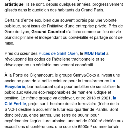
, ils se sont, depuis quelques années, progressivement
artistique
glissés dans le quotidien des habitants du Grand Paris.
Certains d’entre eux, bien que souvent portés par une volonté
publique, sont issus de l’initiative d’une entreprise privée. Près de
Gare de Lyon,
s’affiche comme un lieu de vie
Ground Countrol
pluridisciplinaire et indépendant où convivialité et partage sont de
mise.
Près du cœur des
Puces de Saint-Ouen
, le
a
MOB Hôtel
révolutionné les codes de l’hôtellerie traditionnelle et se
développe en un véritable mouvement coopératif.
À la Porte de Clignancourt, le groupe Sinny&Ooko a investi une
ancienne gare de la petite ceinture pour la transformer en
La
, bar-restaurant qui a pour ambition de sensibiliser le
Recyclerie
public aux valeurs éco-responsables de manière ludique et
positive. Le même groupe va déployer, entre 2018 et 2021,
la
, projet sur 1 hectare de site ferroviaire (friche de la
Cité Fertile
SNCF) destiné à accueillir le futur éco-quartier de Pantin. Sont
donc prévus, entre autres, une serre de 800m² pour
expérimenter l’agriculture urbaine, une nef de 2000m² dédiée aux
expositions et conférences, une cour de 6500m² comme terrain