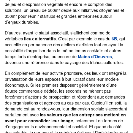
de jeu et d’expression végétale et encore le comptoir des
solutions, un préau de 500m² dédié aux initiatives citoyennes et
350m² pour réunir startups et grandes entreprises autour
d’enjeux durables.
D’autres, ayant le statut associatif, s’affichent comme de
véritables
. C’est par exemple le cas du
, qui
lieux alternatifs
6B
accueille en permanence des ateliers d’artistes tout en ayant la
possibilité d’organiser dans le même temps cocktails et autres
temps forts d’entreprise, ou encore de
,
Mains d'Oeuvres
devenue une référence dans le paysage des friches culturelles.
En complément de leur activité prioritaire, ces lieux ont intégré la
privatisation de leurs espaces à but lucratif dans leur modèle
économique. Si les premiers disposent généralement d’une
équipe commerciale dédiée, les seconds ne mènent pas
forcément d’actions de prospection et répondent aux demandes
des organisations et agences au cas par cas. Quoiqu’il en soit, la
demande est au rendez-vous, leur dimension sociale s’accordant
parfaitement avec
les valeurs que les entreprises mettent en
, notamment en termes de
avant pour consolider leur image
d’engagements environnemental et sociétal. Et quand du côté
des salariés, le partage et la cohésion éclipsent l’individualisme et