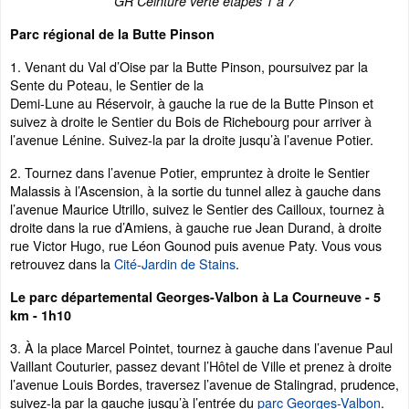
GR Ceinture verte étapes 1 à 7
Parc régional de la Butte Pinson
1. Venant du Val d’Oise par la Butte Pinson, poursuivez par la
Sente du Poteau, le Sentier de la
Demi-Lune au Réservoir, à gauche la rue de la Butte Pinson et
suivez à droite le Sentier du Bois de Richebourg pour arriver à
l’avenue Lénine. Suivez-la par la droite jusqu’à l’avenue Potier.
2. Tournez dans l’avenue Potier, empruntez à droite le Sentier
Malassis à l’Ascension, à la sortie du tunnel allez à gauche dans
l’avenue Maurice Utrillo, suivez le Sentier des Cailloux, tournez à
droite dans la rue d’Amiens, à gauche rue Jean Durand, à droite
rue Victor Hugo, rue Léon Gounod puis avenue Paty. Vous vous
retrouvez dans la
Cité-Jardin de Stains
.
Le parc départemental Georges-Valbon à La Courneuve - 5
km - 1h10
3. À la place Marcel Pointet, tournez à gauche dans l’avenue Paul
Vaillant Couturier, passez devant l’Hôtel de Ville et prenez à droite
l’avenue Louis Bordes, traversez l’avenue de Stalingrad, prudence,
suivez-la par la gauche jusqu’à l’entrée du
parc Georges-Valbon
.