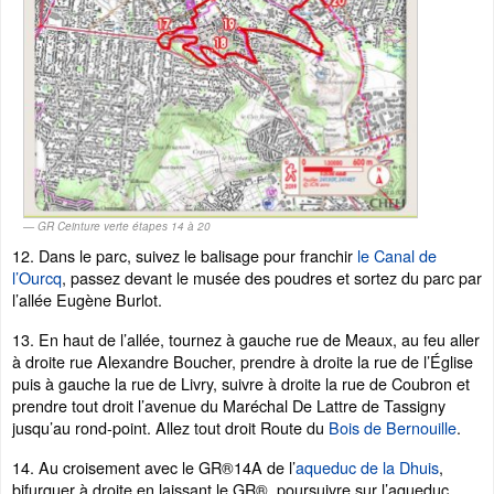
GR Ceinture verte étapes 14 à 20
12. Dans le parc, suivez le balisage pour franchir
le Canal de
l’Ourcq
, passez devant le musée des poudres et sortez du parc par
l’allée Eugène Burlot.
13. En haut de l’allée, tournez à gauche rue de Meaux, au feu aller
à droite rue Alexandre Boucher, prendre à droite la rue de l’Église
puis à gauche la rue de Livry, suivre à droite la rue de Coubron et
prendre tout droit l’avenue du Maréchal De Lattre de Tassigny
jusqu’au rond-point. Allez tout droit Route du
Bois de Bernouille
.
14. Au croisement avec le GR®14A de l’
aqueduc de la Dhuis
,
bifurquer à droite en laissant le GR®, poursuivre sur l’aqueduc,