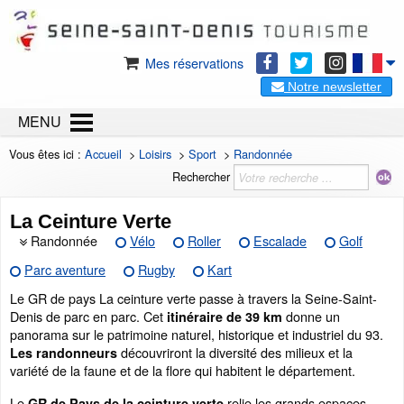
Mes réservations
Notre newsletter
MENU
Vous êtes ici :
Accueil
>
Loisirs
>
Sport
>
Randonnée
Rechercher
La Ceinture Verte
Randonnée
Vélo
Roller
Escalade
Golf
Parc aventure
Rugby
Kart
Le GR de pays La ceinture verte passe à travers la Seine-Saint-
Denis de parc en parc. Cet
donne un
itinéraire de 39 km
panorama sur le patrimoine naturel, historique et industriel du 93.
découvriront la diversité des milieux et la
Les randonneurs
variété de la faune et de la flore qui habitent le département.
Le
relie les grands espaces
GR de Pays de la ceinture verte