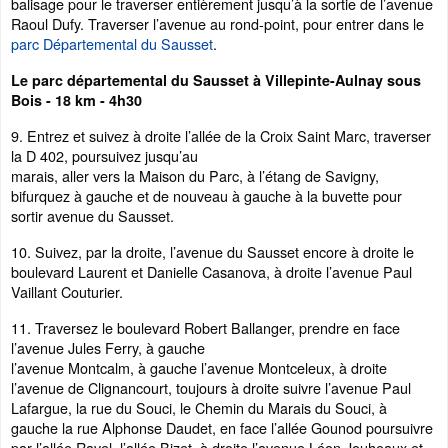
balisage pour le traverser entièrement jusqu’à la sortie de l’avenue
Raoul Dufy. Traverser l’avenue au rond-point, pour entrer dans le
parc Départemental du Sausset
.
Le parc départemental du Sausset à Villepinte-Aulnay sous
Bois - 18 km - 4h30
9. Entrez et suivez à droite l’allée de la Croix Saint Marc, traverser
la D 402, poursuivez jusqu’au
marais, aller vers la Maison du Parc, à l’étang de Savigny,
bifurquez à gauche et de nouveau à gauche à la buvette pour
sortir avenue du Sausset.
10. Suivez, par la droite, l’avenue du Sausset encore à droite le
boulevard Laurent et Danielle Casanova, à droite l’avenue Paul
Vaillant Couturier.
11. Traversez le boulevard Robert Ballanger, prendre en face
l’avenue Jules Ferry, à gauche
l’avenue Montcalm, à gauche l’avenue Montceleux, à droite
l’avenue de Clignancourt, toujours à droite suivre l’avenue Paul
Lafargue, la rue du Souci, le Chemin du Marais du Souci, à
gauche la rue Alphonse Daudet, en face l’allée Gounod poursuivre
par l’allée Ravel, l’allée Bizet, à droite l’avenue Léon Jouheaux et