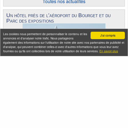
Toutes nos actualités
Un hôtel près de l'aéroport du Bourget et du
Parc des expositions
Les cookies nous permettent de personnaliser le contenu et les
J'ai compris
annonces et d'analyser notre trafic. Nous partageons
également des informations sur l'utilisation de notre site avec nos partenaires de publicité et
d'analyse, qui peuvent combiner celles-ci avec d'autres informations que vous leur avez
fournies ou qu'ils ont collectées lors de votre utilisation de leurs services.
En savoir plus
Seine-Saint-Denis Tourisme
140, avenue Jean Lolive
93695 Pantin Cedex
Téléphone