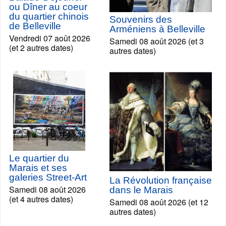
ou Dîner au coeur
du quartier chinois
Souvenirs des
de Belleville
Arméniens à Belleville
Vendredi 07 août 2026
Samedi 08 août 2026 (et 3
(et 2 autres dates)
autres dates)
Le quartier du
Marais et ses
galeries Street-Art
La Révolution française
Samedi 08 août 2026
dans le Marais
(et 4 autres dates)
Samedi 08 août 2026 (et 12
autres dates)