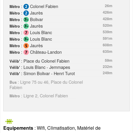
:
Colonel Fabien
26m
Métro
:
Jaurès
426m
Métro
:
Bolivar
428m
Métro
:
Jaurès
520m
Métro
:
Louis Blanc
539m
Métro
:
Louis Blanc
591m
Métro
:
Jaurès
608m
Métro
:
Château-Landon
635m
Métro
: Place du Colonel Fabien
59m
Vélib'
: Louis Blanc - Jemmapes
232m
Vélib'
: Simon Bolivar - Henri Turot
249m
Vélib'
: Ligne 75 ou 46, Place du Colonel
Bus
Fabien
: Ligne 2, Colonel Fabien
Métro
Equipements
: Wifi, Climatisation, Matériel de