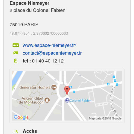
Espace Niemeyer
2 place du Colonel Fabien
75019
PARIS
48.8777954
,
2.370602700000063
www.espace-niemeyer.fr/
contact@espaceniemeyer.fr
tel :
01 40 40 12 12
Accès