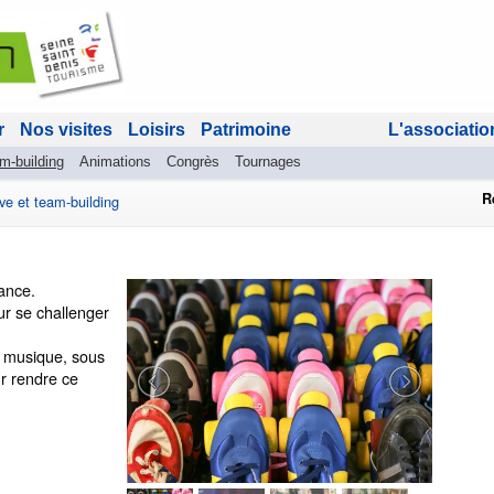
r
Nos visites
Loisirs
Patrimoine
L'associatio
am-building
Animations
Congrès
Tournages
R
ive et team-building
dance.
ur se challenger
la musique, sous
ur rendre ce