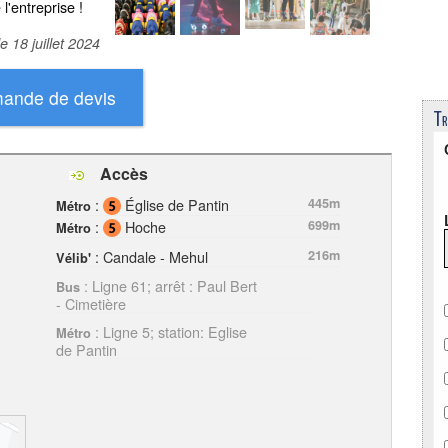
 l'entreprise !
le
18 juillet 2024
Tr
Accès
:
Église de Pantin
445m
Métro
:
Hoche
699m
Métro
: Candale - Mehul
216m
Vélib'
: Ligne 61; arrêt : Paul Bert
Bus
- Cimetière
: Ligne 5; station: Eglise
Métro
de Pantin