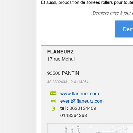
Et aussi, proposition de soirées rollers pour toute
Dernière mise à jour 
FLANEURZ
17 rue Méhul
93500
PANTIN
48.8892433
,
2.4114264
www.flaneurz.com
event@flaneurz.com
tel :
0620124409
0148364268