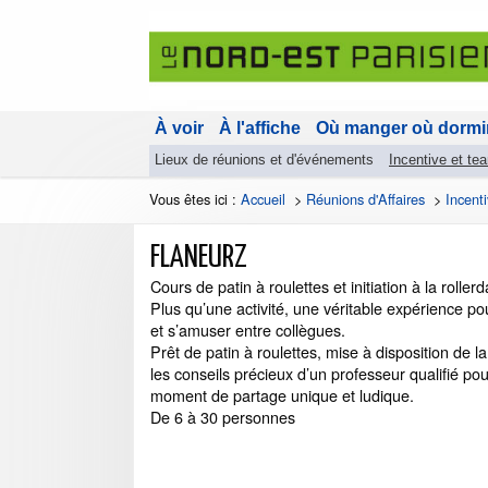
À voir
À l'affiche
Où manger où dormi
Lieux de réunions et d'événements
Incentive et te
Vous êtes ici :
Accueil
>
Réunions d'Affaires
>
Incent
FLANEURZ
Cours de patin à roulettes et initiation à la roller
Plus qu’une activité, une véritable expérience po
et s’amuser entre collègues.
Prêt de patin à roulettes, mise à disposition de 
les conseils précieux d’un professeur qualifié po
moment de partage unique et ludique.
De 6 à 30 personnes