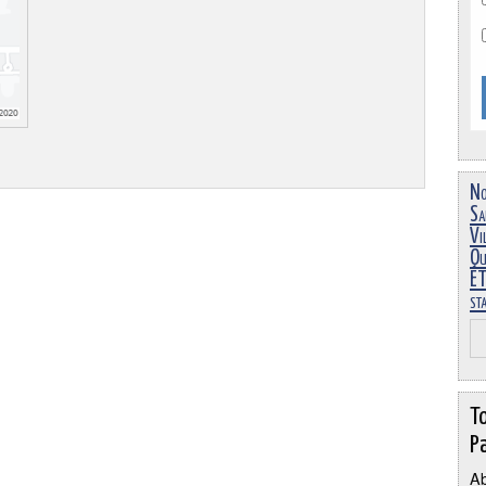
No
Sa
Vi
Ou
ÉT
st
T
Pa
Ab