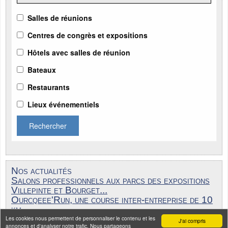
Salles de réunions
Centres de congrès et expositions
Hôtels avec salles de réunion
Bateaux
Restaurants
Lieux événementiels
Rechercher
Nos actualités
Salons professionnels aux parcs des expositions
Villepinte et Bourget...
Ourcqeee'Run, une course inter-entreprise de 10
km...
ÉTUDE MICE : Le marché des événements
Les cookies nous permettent de personnaliser le contenu et les
J'ai compris
annonces et d'analyser notre trafic. Nous partageons