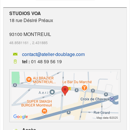
STUDIOS VOA
18 rue Désiré Préaux
93100
MONTREUIL
48.8581161
,
2.431885
contact@atelier-doublage.com
tel :
01 48 59 56 19
Accès