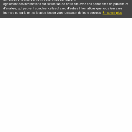
également des informations sur l'utilisation de notre site avec nos partenaires de publicité et
d'analyse, qui peuvent combiner celles-ci avec d'autres informations que vous leur avez
fournies ou qu'ils ont collectées lors de votre utilisation de leurs services.
En savoir plus
Tout savoir des nouveautés du Nord-Est
Parisien
Abonnez-vous à la newsletter pour
être informé des nouvelles
salles et lieux qui accueillent vos événements professionnels
.
Seine-Saint-Denis Tourisme
140, avenue Jean Lolive
93695 Pantin Cedex
Téléphone
Qui sommes-nous ?
Infos pratiques
Contact
FAQ
Flux RSS