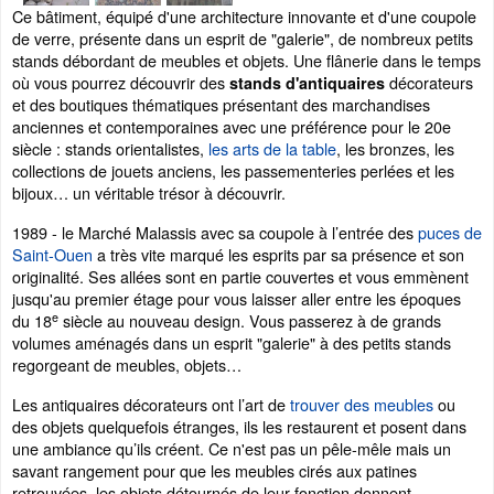
Ce bâtiment, équipé d'une architecture innovante et d'une coupole
de verre, présente dans un esprit de "galerie", de nombreux petits
stands débordant de meubles et objets. Une flânerie dans le temps
où vous pourrez découvrir des
décorateurs
stands d'antiquaires
et des boutiques thématiques présentant des marchandises
anciennes et contemporaines avec une préférence pour le 20e
siècle : stands orientalistes,
les arts de la table
, les bronzes, les
collections de jouets anciens, les passementeries perlées et les
bijoux… un véritable trésor à découvrir.
1989 - le Marché Malassis avec sa coupole à l’entrée des
puces de
Saint-Ouen
a très vite marqué les esprits par sa présence et son
originalité. Ses allées sont en partie couvertes et vous emmènent
jusqu'au premier étage pour vous laisser aller entre les époques
e
du 18
siècle au nouveau design. Vous passerez à de grands
volumes aménagés dans un esprit "galerie" à des petits stands
regorgeant de meubles, objets…
Les antiquaires décorateurs ont l’art de
trouver des meubles
ou
des objets quelquefois étranges, ils les restaurent et posent dans
une ambiance qu’ils créent. Ce n'est pas un pêle-mêle mais un
savant rangement pour que les meubles cirés aux patines
retrouvées, les objets détournés de leur fonction donnent