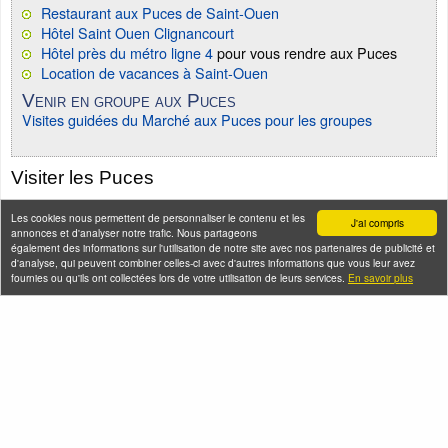
Restaurant aux Puces de Saint-Ouen
Hôtel Saint Ouen Clignancourt
Hôtel près du métro ligne 4
pour vous rendre aux Puces
Location de vacances à Saint-Ouen
Venir en groupe aux Puces
Visites guidées du Marché aux Puces pour les groupes
Visiter les Puces
Les cookies nous permettent de personnaliser le contenu et les
J'ai compris
annonces et d'analyser notre trafic. Nous partageons
également des informations sur l'utilisation de notre site avec nos partenaires de publicité et
d'analyse, qui peuvent combiner celles-ci avec d'autres informations que vous leur avez
fournies ou qu'ils ont collectées lors de votre utilisation de leurs services.
En savoir plus
Ciné-balade aux
Street art à Saint-
Puces de Paris Saint-
Ouen
Ouen