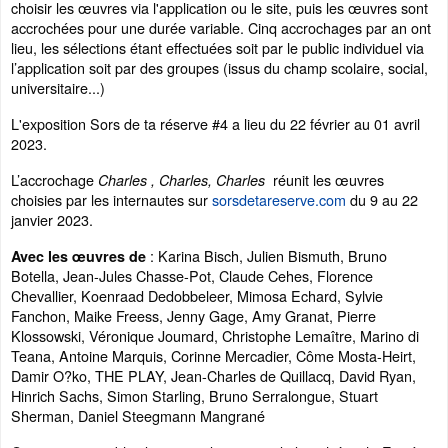
choisir les œuvres via l'application ou le site, puis les œuvres sont
accrochées pour une durée variable. Cinq accrochages par an ont
lieu, les sélections étant effectuées soit par le public individuel via
l’application soit par des groupes (issus du champ scolaire, social,
universitaire...)
L'exposition Sors de ta réserve #4 a lieu du 22 février au 01 avril
2023.
L’accrochage
réunit les œuvres
Charles , Charles, Charles
choisies par les internautes sur
sorsdetareserve.com
du 9 au 22
janvier 2023.
: Karina Bisch, Julien Bismuth, Bruno
Avec les œuvres de
Botella, Jean-Jules Chasse-Pot, Claude Cehes, Florence
Chevallier, Koenraad Dedobbeleer, Mimosa Echard, Sylvie
Fanchon, Maike Freess, Jenny Gage, Amy Granat, Pierre
Klossowski, Véronique Joumard, Christophe Lemaître, Marino di
Teana, Antoine Marquis, Corinne Mercadier, Côme Mosta-Heirt,
Damir O?ko, THE PLAY, Jean-Charles de Quillacq, David Ryan,
Hinrich Sachs, Simon Starling, Bruno Serralongue, Stuart
Sherman, Daniel Steegmann Mangrané