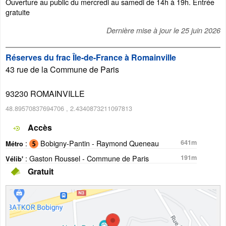
Ouverture au public du mercredi au samedi de 14h à 19h. Entrée
gratuite
Dernière mise à jour le
25 juin 2026
Réserves du frac Île-de-France à Romainville
43 rue de la Commune de Paris
93230
ROMAINVILLE
48.89570837694706
,
2.4340873211097813
Accès
:
Bobigny-Pantin - Raymond Queneau
641m
Métro
: Gaston Roussel - Commune de Paris
191m
Vélib'
Gratuit