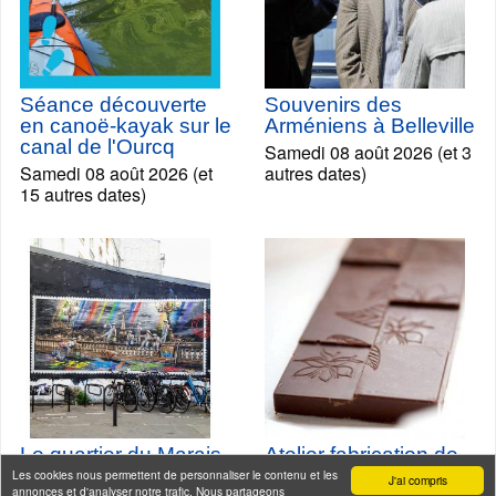
Séance découverte
Souvenirs des
en canoë-kayak sur le
Arméniens à Belleville
canal de l'Ourcq
Samedi 08 août 2026 (et 3
Samedi 08 août 2026 (et
autres dates)
15 autres dates)
Le quartier du Marais
Atelier fabrication de
et ses galeries Street-
tablettes de chocolat
Les cookies nous permettent de personnaliser le contenu et les
J'ai compris
annonces et d'analyser notre trafic. Nous partageons