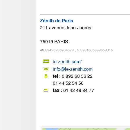
Zénith de Paris
211 avenue Jean-Jaurès
75019
PARIS
48.89423235904679
,
2.3931636899658315
le-zenith.com/
info@le-zenith.com
tel :
0 892 68 36 22
01 44 52 54 56
fax :
01 42 49 84 77