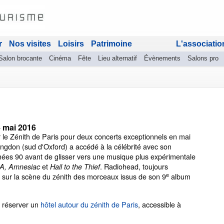
r
Nos visites
Loisirs
Patrimoine
L'associatio
Salon brocante
Cinéma
Fête
Lieu alternatif
Évènements
Salons pro
4 mai 2016
le Zénith de Paris pour deux concerts exceptionnels en mai
ingdon (sud d'Oxford) a accédé à la célébrité avec son
nées 90 avant de glisser vers une musique plus expérimentale
et
. Radiohead, toujours
 A, Amnesiac
Hail to the Thief
e
ur la scène du zénith des morceaux issus de son 9
album
: réserver un
hôtel autour du zénith de Paris
, accessible à