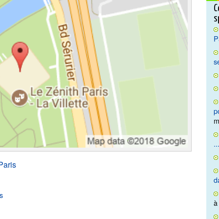
C
s
P
s
p
m
..
Paris
d
s
à