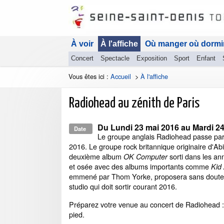
À voir
À l'affiche
Où manger où dormi
Concert
Spectacle
Exposition
Sport
Enfant
Vous êtes ici :
Accueil
>
À l'affiche
Radiohead au zénith de Paris
Du
Lundi 23 mai 2016
au
Mardi 2
Date
Le groupe anglais Radiohead passe par 
2016. Le groupe rock britannique originaire d'Ab
deuxième album
sorti dans les an
OK Computer
et osée avec des albums importants comme
Kid
emmené par Thom Yorke, proposera sans doute s
studio qui doit sortir courant 2016.
Préparez votre venue au concert de Radiohead 
pied.