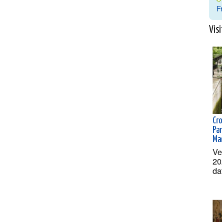
F
Visi
Cr
Par
Ma
Ve
20
da