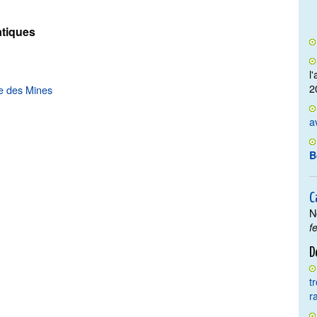
tiques
l
2
e des Mines
a
B
C
N
f
D
t
r