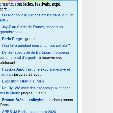
oncerts, spectacles, festivals, expo,
port...
Où aller pour la nuit des étoiles dans le 93 et
aris ?
Jay-Z au Stade de France, concert en
eptembre 2026
- gratuit
Paris Plage
Que faire pendant mes vacances cet été ?
Dernier spectacle de Bartabas : Tombeau
our un cheval d'orgueil
- à réserver dès
aintenant
Passion
est une expo immersive et
Japon
. au frais
jusqu'au 23 août
Exposition
à Paris
Titanic
Neuilly l'été avec des espaces jeux et nage
ans la Marne
jusqu'au 9 août
- le championnat
France-Brésil - volleyball
 Paris
ARES 43 Paris - septembre 2026