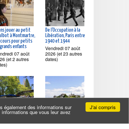
ns jouer au petit
De l'Occupation à la
ulbot à Montmartre,
Libération, Paris entre
rcours pour petits
1940 et 1944
 grands enfants
Vendredi 07 août
ndredi 07 août
2026 (et 23 autres
26 (et 2 autres
dates)
tes)
J'ai compris
ns également des informations sur
es informations que vous leur avez
isière à la
Croisière du canal
couverte du Canal
Saint-Martin à la Seine,