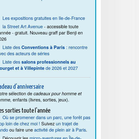
Les expositions gratuites en Ile-de-France
la Street Art Avenue
- accessible toute
'année - gratuit. Nouveau graff par Benji en
026
Liste des
: rencontre
Conventions à Paris
vec des acteurs de séries
Liste des
salons professionnels au
de 2026 et 2027
ourget et à Villepinte
adeau d'anniversaire
otre sélection de
cadeaux pour homme et
enfants (livres, sorties, jeux).
emme,
es sorties toute l'année
Où se promener dans un parc, une forêt pas
rop loin de chez moi !
Suivez
un trajet de
ando
ou faire une
activité de plein air à Paris
.
Découvrir les
micro-aventures en Île-de-