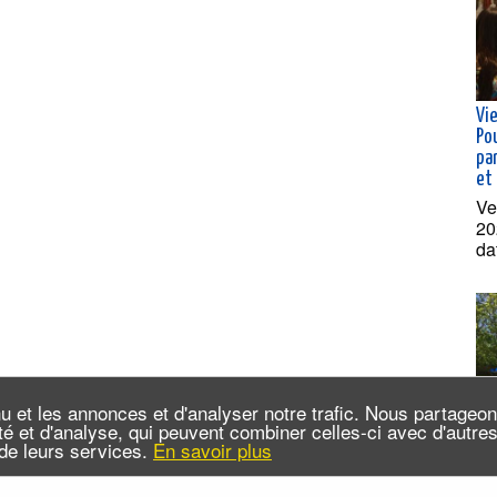
Vie
Po
pa
et
Ve
20
da
u et les annonces et d'analyser notre trafic. Nous partageo
cité et d'analyse, qui peuvent combiner celles-ci avec d'autr
n de leurs services.
En savoir plus
Cro
dé