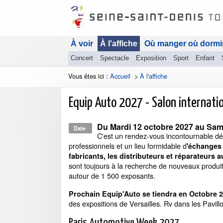
À voir
À l'affiche
Où manger où dormi
Concert
Spectacle
Exposition
Sport
Enfant
Vous êtes ici :
Accueil
>
À l'affiche
Equip Auto 2027 - Salon internati
Du
Mardi 12 octobre 2027
au
Sam
Date
C'est un rendez-vous incontournable dé
professionnels et un lieu formidable d
'échanges 
fabricants, les distributeurs et réparateurs
sont toujours à la recherche de nouveaux produit
autour de 1 500 exposants.
Prochain Equip'Auto se tiendra en Octobre 
des expositions de Versailles. Rv dans les Pavillon
Paris Automotive Week 2027