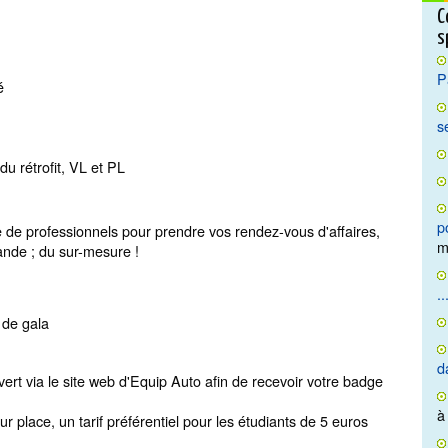
C
s
P
é
s
du rétrofit, VL et PL
p
ce de professionnels pour prendre vos rendez-vous d'affaires,
m
ande ; du sur-mesure !
..
 de gala
d
ert via le site web d'Equip Auto afin de recevoir votre badge
à
 place, un tarif préférentiel pour les étudiants de 5 euros