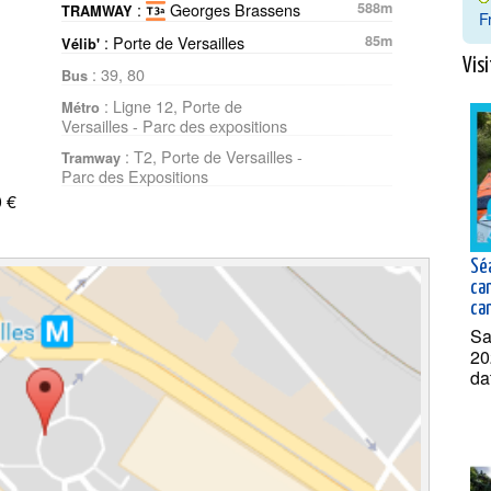
:
Georges Brassens
588m
TRAMWAY
F
: Porte de Versailles
85m
Vélib'
Visi
: 39, 80
Bus
: Ligne 12, Porte de
Métro
Versailles - Parc des expositions
: T2, Porte de Versailles -
Tramway
Parc des Expositions
 €
Sé
ca
can
Sa
20
da