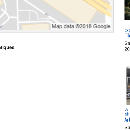
Exp
l'I
Sa
tiques
20
Le 
et 
Ar
Sa