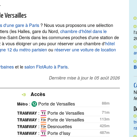
.
e Versailles
ès d'une gare à Paris
? Nous vous proposons une sélection
tiers (les Halles, gare du Nord,
chambre d'hôtel dans le
l
s Seine-Saint-Denis dans les communes proches d'une station de
2
z à vous éloigner un peu pour réserver une chambre d'
hôtel
gne 12 du métro parisien
ou
réserver une voiture de location
a
rbaines
et le
salon FlotAuto à Paris
.
B
Dernière mise à jour le
05 août 2026
C
N
Accès
f
:
Porte de Versailles
88m
Métro
D
:
Porte de Versailles
71m
TRAMWAY
:
Porte de Versailles
113m
TRAMWAY
t
:
Desnouettes
425m
TRAMWAY
r
:
Porte d'Issy
487m
TRAMWAY