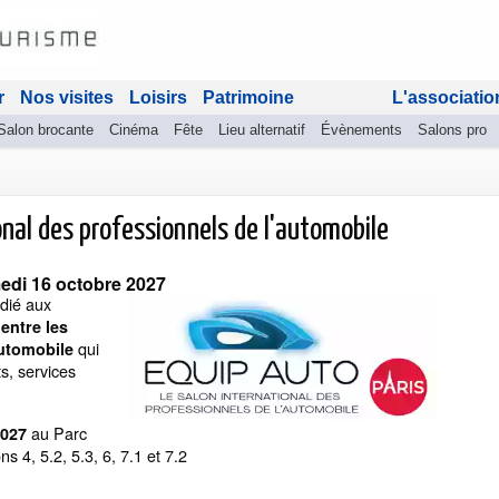
r
Nos visites
Loisirs
Patrimoine
L'associatio
Salon brocante
Cinéma
Fête
Lieu alternatif
Évènements
Salons pro
onal des professionnels de l'automobile
edi 16 octobre 2027
dié aux
entre les
qui
 automobile
s, services
au Parc
2027
s 4, 5.2, 5.3, 6, 7.1 et 7.2