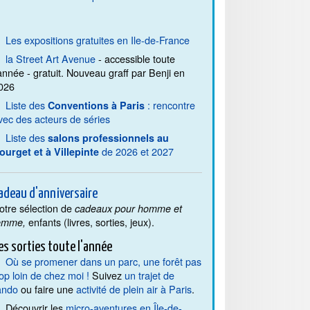
Les expositions gratuites en Ile-de-France
la Street Art Avenue
- accessible toute
'année - gratuit. Nouveau graff par Benji en
026
Liste des
: rencontre
Conventions à Paris
vec des acteurs de séries
Liste des
salons professionnels au
de 2026 et 2027
ourget et à Villepinte
adeau d'anniversaire
otre sélection de
cadeaux pour homme et
enfants (livres, sorties, jeux).
emme,
es sorties toute l'année
Où se promener dans un parc, une forêt pas
rop loin de chez moi !
Suivez
un trajet de
ando
ou faire une
activité de plein air à Paris
.
Découvrir les
micro-aventures en Île-de-