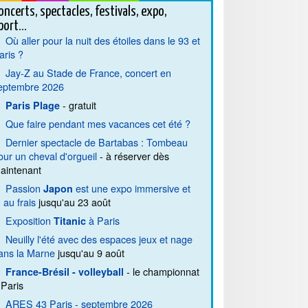
oncerts, spectacles, festivals, expo,
port...
Où aller pour la nuit des étoiles dans le 93 et
aris ?
Jay-Z au Stade de France, concert en
eptembre 2026
- gratuit
Paris Plage
Que faire pendant mes vacances cet été ?
Dernier spectacle de Bartabas : Tombeau
our un cheval d'orgueil
- à réserver dès
aintenant
Passion
est une expo immersive et
Japon
. au frais
jusqu'au 23 août
Exposition
à Paris
Titanic
Neuilly l'été avec des espaces jeux et nage
ans la Marne
jusqu'au 9 août
- le championnat
France-Brésil - volleyball
 Paris
ARES 43 Paris - septembre 2026