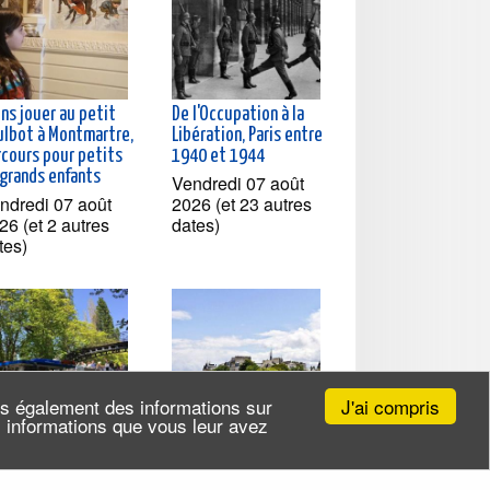
ns jouer au petit
De l'Occupation à la
ulbot à Montmartre,
Libération, Paris entre
rcours pour petits
1940 et 1944
 grands enfants
Vendredi 07 août
ndredi 07 août
2026 (et 23 autres
26 (et 2 autres
dates)
tes)
J'ai compris
ns également des informations sur
es informations que vous leur avez
isière à la
Croisière du canal
couverte du Canal
Saint-Martin à la Seine,