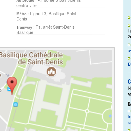
Autoroute
centre-ville
: Ligne 13, Basilique Saint-
Métro
Denis
: T1, arrêt Saint-Denis
Tramway
l
Basilique
2
a
B
C
N
f
D
t
r