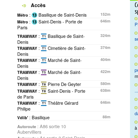
Accès
C
s
:
Basilique de Saint-Denis
152m
Métro
:
Saint-Denis - Porte de
646m
Métro
P
Paris
:
Basilique de Saint-
324m
TRAMWAY
s
Denis
:
Cimetière de Saint-
374m
TRAMWAY
Denis
:
Marché de Saint-
404m
TRAMWAY
Denis
p
:
Marché de Saint-
422m
TRAMWAY
m
Denis
:
Pierre De Geyter
580m
TRAMWAY
..
:
Saint-Denis - Porte
638m
TRAMWAY
de Paris
:
Théâtre Gérard
646m
TRAMWAY
Philipe
d
: Basilique
88m
Vélib'
: A86 sortie 10
Autoroute
à
Aubervilliers
: A1 sortie 3 Saint-Denis