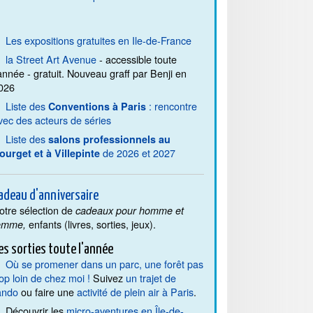
Les expositions gratuites en Ile-de-France
la Street Art Avenue
- accessible toute
'année - gratuit. Nouveau graff par Benji en
026
Liste des
: rencontre
Conventions à Paris
vec des acteurs de séries
Liste des
salons professionnels au
de 2026 et 2027
ourget et à Villepinte
adeau d'anniversaire
otre sélection de
cadeaux pour homme et
enfants (livres, sorties, jeux).
emme,
es sorties toute l'année
Où se promener dans un parc, une forêt pas
rop loin de chez moi !
Suivez
un trajet de
ando
ou faire une
activité de plein air à Paris
.
Découvrir les
micro-aventures en Île-de-