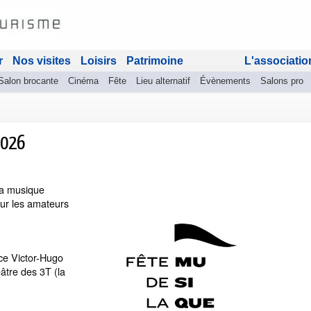
r
Nos visites
Loisirs
Patrimoine
L'associatio
Salon brocante
Cinéma
Fête
Lieu alternatif
Évènements
Salons pro
2026
la musique
our les amateurs
ce Victor-Hugo
âtre des 3T (la