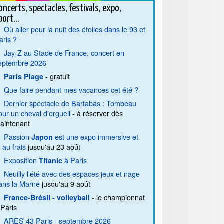
oncerts, spectacles, festivals, expo,
port...
Où aller pour la nuit des étoiles dans le 93 et
aris ?
Jay-Z au Stade de France, concert en
eptembre 2026
- gratuit
Paris Plage
Que faire pendant mes vacances cet été ?
Dernier spectacle de Bartabas : Tombeau
our un cheval d'orgueil
- à réserver dès
aintenant
Passion
est une expo immersive et
Japon
. au frais
jusqu'au 23 août
Exposition
à Paris
Titanic
Neuilly l'été avec des espaces jeux et nage
ans la Marne
jusqu'au 9 août
- le championnat
France-Brésil - volleyball
 Paris
ARES 43 Paris - septembre 2026