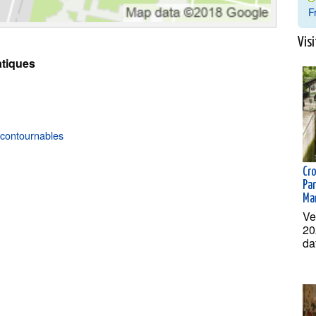
F
Visi
tiques
ncontournables
Cr
Par
Ma
Ve
20
da