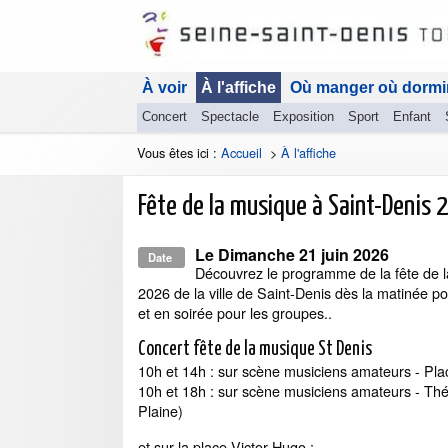
À voir
À l'affiche
Où manger où dormi
Concert
Spectacle
Exposition
Sport
Enfant
Vous êtes ici :
Accueil
>
À l'affiche
Fête de la musique à Saint-Denis 
Le
Dimanche 21 juin 2026
Date
Découvrez le programme de la fête de 
2026 de la ville de Saint-Denis dès la matinée p
et en soirée pour les groupes..
Concert fête de la musique St Denis
10h et 14h : sur scène musiciens amateurs - Pla
10h et 18h : sur scène musiciens amateurs - Thé
Plaine)
et sur la place Victor-Hugo :