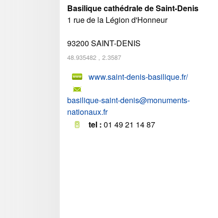
Basilique cathédrale de Saint-Denis
1 rue de la Légion d'Honneur
93200
SAINT-DENIS
48.935482
,
2.3587
www.saint-denis-basilique.fr/
basilique-saint-denis@monuments-
nationaux.fr
tel :
01 49 21 14 87