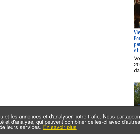
Vie
Po
pa
et
Ve
20
da
u et les annonces et d'analyser notre trafic. Nous partageo
cité et d'analyse, qui peuvent combiner celles-ci avec d'autr
n de leurs services.
En savoir plus
Cro
dé