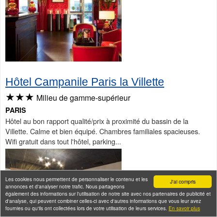
Hôtel Campanile Paris la Villette
★★★
Milieu de gamme-supérieur
PARIS
Hôtel au bon rapport qualité/prix à proximité du bassin de la
Villette. Calme et bien équipé. Chambres familiales spacieuses.
Wifi gratuit dans tout l'hôtel, parking...
Les cookies nous permettent de personnaliser le contenu et les
J'ai compris
annonces et d'analyser notre trafic. Nous partageons
également des informations sur l'utilisation de notre site avec nos partenaires de publicité et
d'analyse, qui peuvent combiner celles-ci avec d'autres informations que vous leur avez
fournies ou qu'ils ont collectées lors de votre utilisation de leurs services.
En savoir plus