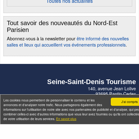
Toutes nos actualités
Tout savoir des nouveautés du Nord-Est
Parisien
Abonnez-vous à la newsletter pour
être informé des nouvelles
salles et lieux qui accueillent vos événements professionnels
.
Seine-Saint-Denis Tourisme
140, avenue Jean Lolive
93695 Pantin Cedex
Téléphone
Les cookies nous permettent de personnaliser le contenu et les
J'ai compris
annonces et d'analyser notre trafic. Nous partageons également des
informations sur l'utilisation de notre site avec nos partenaires de publicité et d'analyse, qui p
Qui sommes-nous ?
Infos pratiques
Contact
FAQ
combiner celles-ci avec d'autres informations que vous leur avez fournies ou qu'ils ont collectée
de votre utilisation de leurs services.
En savoir plus
Flux RSS