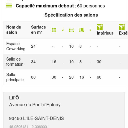
Capacité maximum debout
: 60 personnes
Spécification des salons
Nom du
Surface
salon
en m²
Intérieur
Exté
Espace
24
-
-
10
8
-
-
-
Coworking
Salle de
34
16
-
10
8
-
30
-
formation
Salle
80
30
-
20
16
-
60
-
principale
Lil'Ô
Avenue du Pont d'Epinay
93450
L'ILE-SAINT-DENIS
48.9506181
,
2.3069001