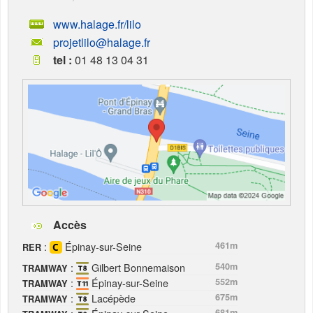
www.halage.fr/lilo
projetlilo@halage.fr
tel :
01 48 13 04 31
Accès
:
Épinay-sur-Seine
461m
RER
:
Gilbert Bonnemaison
540m
TRAMWAY
:
Épinay-sur-Seine
552m
TRAMWAY
:
Lacépède
675m
TRAMWAY
681m