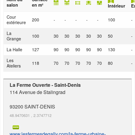
salon
en m²
Intérieur
E
Cour
200
-
-
-
-
-
100
-
extérieure
La
100
30
30
30
30
30
50
-
Grange
La Halle
127
90
90
90
90
90
130
-
Les
118
70
70
70
70
70
80
-
Ateliers
La Ferme Ouverte - Saint-Denis
114 Avenue de Stalingrad
93200
SAINT-DENIS
48.9470631
,
2.3747712
www.lesfermesdegally.com/la-ferme-urbaine-