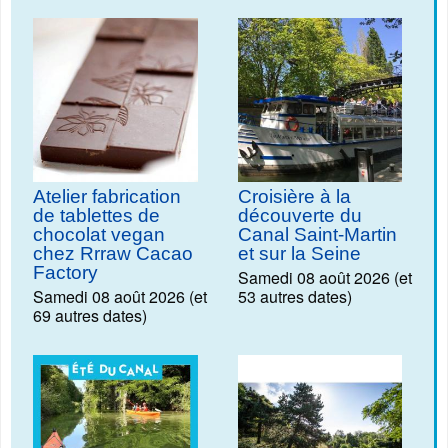
Atelier fabrication
Croisière à la
de tablettes de
découverte du
chocolat vegan
Canal Saint-Martin
chez Rrraw Cacao
et sur la Seine
Factory
Samedi 08 août 2026 (et
Samedi 08 août 2026 (et
53 autres dates)
69 autres dates)