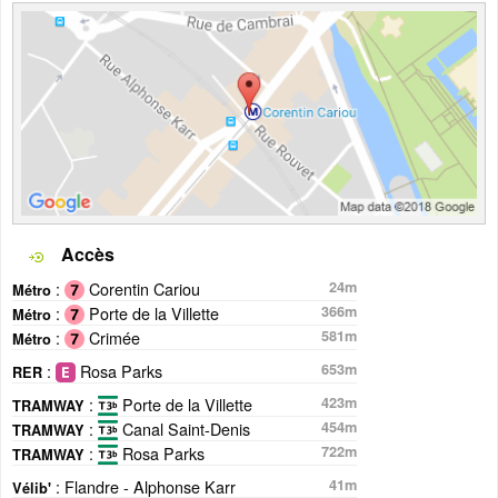
Accès
:
Corentin Cariou
24m
Métro
:
Porte de la Villette
366m
Métro
:
Crimée
581m
Métro
:
Rosa Parks
653m
RER
:
Porte de la Villette
423m
TRAMWAY
:
Canal Saint-Denis
454m
TRAMWAY
:
Rosa Parks
722m
TRAMWAY
: Flandre - Alphonse Karr
41m
Vélib'