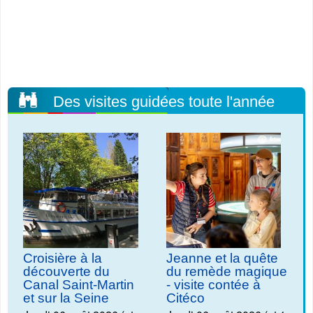
Des visites guidées toute l'année
Croisière à la
Jeanne et la quête
découverte du
du remède magique
Canal Saint-Martin
- visite contée à
et sur la Seine
Citéco