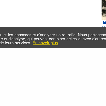
L'h
de 
Sa
u et les annonces et d'analyser notre trafic. Nous partageo
20
cité et d'analyse, qui peuvent combiner celles-ci avec d'autr
n de leurs services.
En savoir plus
da
 sommes-nous ?
Infos pratiques
Contact
FAQ
x RSS