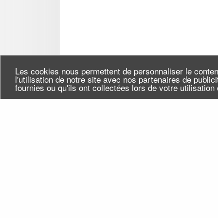
Les cookies nous permettent de personnaliser le conten
l'utilisation de notre site avec nos partenaires de publi
fournies ou qu'ils ont collectées lors de votre utilisatio
Seine-Saint-Denis Tourisme
Qui
140, avenue Jean Lolive
Flu
93695 Pantin Cedex
Téléphone