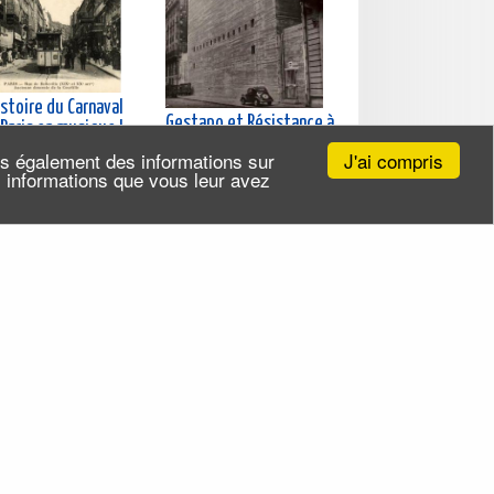
istoire du Carnaval
Gestapo et Résistance à
Paris en musique !
Paris
medi 08 août
J'ai compris
ns également des informations sur
Samedi 08 août 2026
26 (et 1 autre
es informations que vous leur avez
(et 8 autres dates)
te)