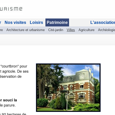
r
Nos visites
Loisirs
Patrimoine
L'associatio
re
Architecture et urbanisme
Cité-jardin
Villes
Agriculture
Archéologi
 "courtbron" pour
nt agricole. De ses
réservation de
r souci la
le parure.
s 92 hectares de