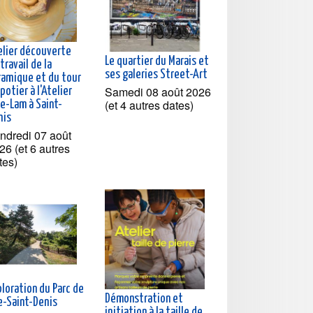
elier découverte
Le quartier du Marais et
travail de la
ses galeries Street-Art
ramique et du tour
Samedi 08 août 2026
potier à l'Atelier
(et 4 autres dates)
He-Lam à Saint-
nis
ndredi 07 août
26 (et 6 autres
tes)
loration du Parc de
Démonstration et
le-Saint-Denis
initiation à la taille de