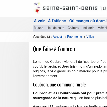
À voir
À l'affiche
Où manger où dormi
Musée
Lieu de culte
Château
Industrie
Mémoi
Vous êtes ici :
Accueil
>
Patrimoine
>
Villes
Que faire à Coubron
Le nom de Coubron viendrait de "courtberon" ou
courtil, le jardin, et Breo (nis), nom d'un exploita
origines, la ville garde un goût marqué pour la p
l'environnement.
Coubron, une commune rurale
Coubron et les Coubronnais ont pour premie
qui en font sa plus bel
sauvegarde de la nature
Avec ses 183 hectares de bois et de forêts et se