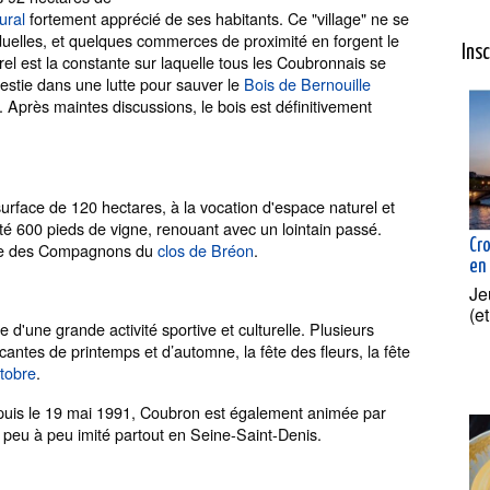
ural
fortement apprécié de ses habitants. Ce "village" ne se
duelles, et quelques commerces de proximité en forgent le
Ins
el est la constante sur laquelle tous les Coubronnais se
investie dans une lutte pour sauver le
Bois de Bernouille
 Après maintes discussions, le bois est définitivement
face de 120 hectares, à la vocation d'espace naturel et
nté 600 pieds de vigne, renouant avec un lointain passé.
Cr
rie des Compagnons du
clos de Bréon
.
en
Je
(e
 d'une grande activité sportive et culturelle. Plusieurs
antes de printemps et d’automne, la fête des fleurs, la fête
ctobre
.
puis le 19 mai 1991, Coubron est également animée par
, peu à peu imité partout en Seine-Saint-Denis.