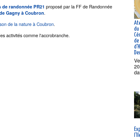
proposé par la FF de Randonnée
rs de randonnée PR21
.
s, de Gagny à Coubron
At
son de la nature à Coubron
.
du 
es activités comme l'accrobranche.
Cé
de 
d'
De
Ve
20
da
Exp
l'I