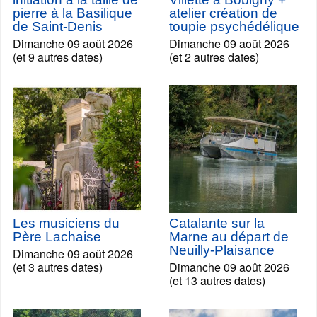
pierre à la Basilique
atelier création de
de Saint-Denis
toupie psychédélique
Dimanche 09 août 2026
Dimanche 09 août 2026
(et 9 autres dates)
(et 2 autres dates)
Les musiciens du
Catalante sur la
Père Lachaise
Marne au départ de
Neuilly-Plaisance
Dimanche 09 août 2026
(et 3 autres dates)
Dimanche 09 août 2026
(et 13 autres dates)