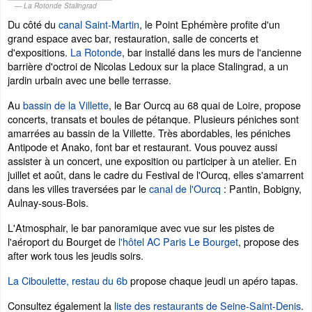
La Rotonde Stalingrad
Du côté du
canal Saint-Martin
, le Point Ephémère profite d'un
grand espace avec bar, restauration, salle de concerts et
d'expositions.
La Rotonde
, bar installé dans les murs de l'ancienne
barrière d'octroi de Nicolas Ledoux sur la place Stalingrad, a un
jardin urbain avec une belle terrasse.
Au
bassin de la Villette
, le Bar Ourcq au 68 quai de Loire, propose
concerts, transats et boules de pétanque. Plusieurs péniches sont
amarrées au bassin de la Villette. Très abordables, les péniches
Antipode et Anako, font bar et restaurant. Vous pouvez aussi
assister à un concert, une exposition ou participer à un atelier. En
juillet et août, dans le cadre du Festival de l'Ourcq, elles s'amarrent
dans les villes traversées par le
canal de l'Ourcq
: Pantin, Bobigny,
Aulnay-sous-Bois.
L'Atmosphair, le bar panoramique avec vue sur les pistes de
l'aéroport du Bourget de
l'hôtel AC Paris Le Bourget
, propose des
after work tous les jeudis soirs.
La Ciboulette, restau du 6b
propose chaque jeudi un apéro tapas.
Consultez également la
liste des restaurants de Seine-Saint-Denis
.