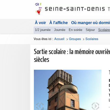
À voir
À l'affiche
Où manger où dormi
1/2 journée
Journée
En soirée
Séjour
Scolaire
Vous êtes ici :
Accueil
>
Groupes
>
Scolaires
Sortie scolaire : la mémoire ouvriè
siècles