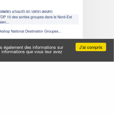
dernières actualités des sorties groupes
TOP 10 des sorties groupes dans le Nord-Est
sien...
kshop National Destination Groupes...
ieu entre patrimoine, histoire de France et
isses ...
J'ai compris
ns également des informations sur
es informations que vous leur avez
Toutes nos actualités