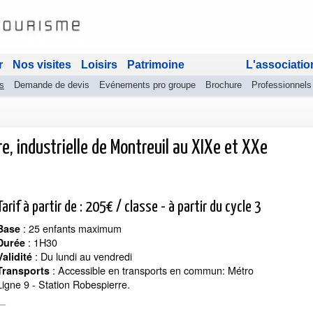
r
Nos visites
Loisirs
Patrimoine
L'associatio
s
Demande de devis
Evénements pro groupe
Brochure
Professionnels
re, industrielle de Montreuil au XIXe et XXe
Tarif à partir de : 205€ / classe - à partir du cycle 3
: 25 enfants maximum
Base
: 1H30
Durée
: Du lundi au vendredi
Validité
:
Accessible en transports en commun: Métro
Transports
Ligne 9 - Station Robespierre.