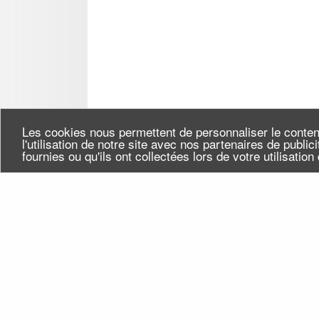
Les cookies nous permettent de personnaliser le conten
l'utilisation de notre site avec nos partenaires de publi
fournies ou qu'ils ont collectées lors de votre utilisatio
Seine-Saint-Denis Tourisme
Qui
140, avenue Jean Lolive
Flu
93695 Pantin Cedex
Téléphone