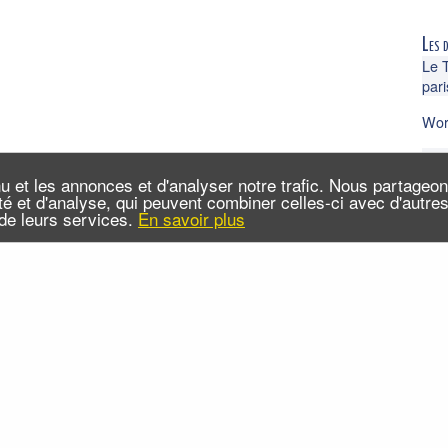
Les 
Le 
pari
Wor
Un l
coul
u et les annonces et d'analyser notre trafic. Nous partageo
cité et d'analyse, qui peuvent combiner celles-ci avec d'autr
n de leurs services.
En savoir plus
 sommes-nous ?
Infos pratiques
Contact
FAQ
x RSS