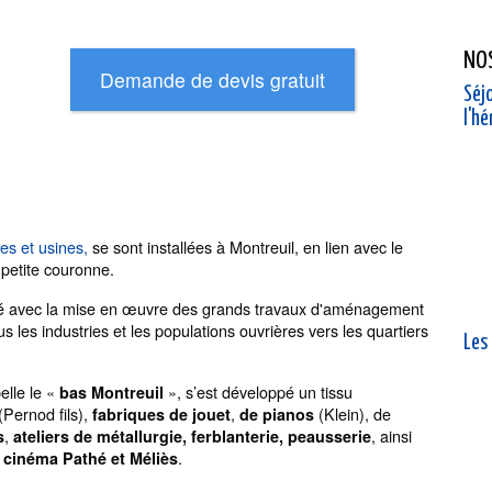
NO
Séjo
l'h
es et usines,
se sont installées à Montreuil, en lien avec le
petite couronne.
ué avec la mise en œuvre des grands travaux d'aménagement
les industries et les populations ouvrières vers les quartiers
Les
elle le «
», s’est développé un tissu
bas Montreuil
(Pernod fils),
,
(Klein), de
fabriques de jouet
de pianos
,
, ainsi
s
ateliers de métallurgie, ferblanterie, peausserie
.
 cinéma Pathé et Méliès