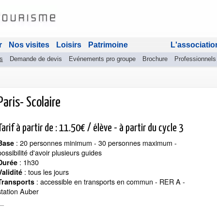
r
Nos visites
Loisirs
Patrimoine
L'associatio
s
Demande de devis
Evénements pro groupe
Brochure
Professionnels
Paris- Scolaire
Tarif à partir de : 11.50€ / élève - à partir du cycle 3
: 20 personnes minimum - 30 personnes maximum -
Base
possibilité d'avoir plusieurs guides
: 1h30
Durée
: tous les jours
Validité
:
accessible en transports en commun - RER A -
Transports
station Auber