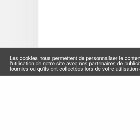
Les cookies nous permettent de personnaliser le conten
l'utilisation de notre site avec nos partenaires de publi
fournies ou qu'ils ont collectées lors de votre utilisatio
Seine-Saint-Denis Tourisme
Qui
140, avenue Jean Lolive
Flu
93695 Pantin Cedex
Téléphone