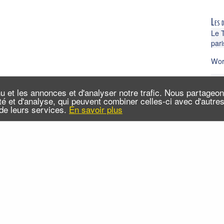
Les 
Le 
pari
Wor
Un l
coul
u et les annonces et d'analyser notre trafic. Nous partageo
cité et d'analyse, qui peuvent combiner celles-ci avec d'autr
n de leurs services.
En savoir plus
 sommes-nous ?
Infos pratiques
Contact
FAQ
x RSS