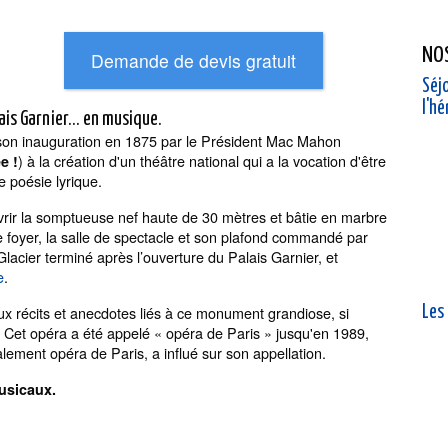
NO
Séjo
l'h
ais Garnier... en musique.
 son inauguration en 1875 par le Président Mac Mahon
) à la création d'un théâtre national qui a la vocation d'être
e !
 poésie lyrique.
rir la somptueuse nef haute de 30 mètres et bâtie en marbre
le foyer, la salle de spectacle et son plafond commandé par
Glacier terminé après l’ouverture du Palais Garnier, et
e
.
ux récits et anecdotes liés à ce monument grandiose, si
Les
Cet opéra a été appelé « opéra de Paris » jusqu'en 1989,
galement opéra de Paris, a influé sur son appellation.
usicaux.