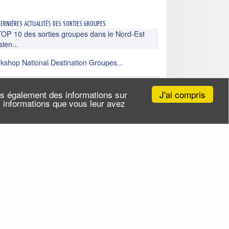
dernières actualités des sorties groupes
TOP 10 des sorties groupes dans le Nord-Est
sien...
kshop National Destination Groupes...
ieu entre patrimoine, histoire de France et
isses ...
J'ai compris
ns également des informations sur
es informations que vous leur avez
Toutes nos actualités