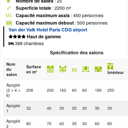
Nombre de salles
: 25
Superficie totale
: 2200 m²
Capacité maximum assis
: 450 personnes
Capacité maximum debout
: 500 personnes
Van der Valk Hotel Paris CDG airport
Haut de gamme
388 chambres
Spécification des salons
Nom
Surface
du
en m²
Intérieur
salon
Apogée
(2 + 4 +
208
200
162
60
60
180
250
6)
Apogée
32
40
30
25
20
30
30
1
Apogée
80
70
60
35
30
60
80
2