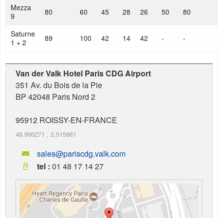
Mezza
80
60
45
28
26
50
80
9
Saturne
89
100
42
14
42
-
-
1 + 2
Van der Valk Hotel Paris CDG Airport
351 Av. du Bois de la Pie
BP 42048 Paris Nord 2
95912
ROISSY-EN-FRANCE
48.990271
,
2.515961
sales@pariscdg.valk.com
tel :
01 48 17 14 27