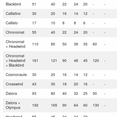
Blackbird
51
40
22
24
20
-
-
Callistino
30
20
16
14
12
-
-
Callisto
17
10
8
8
6
-
-
Chronomat
55
40
22
24
20
-
-
Chronomat
110
85
50
38
35
60
-
+ Headwind
Chronomat
+ Headwind
161
121
90
48
45
120
-
+ Blackbird
Cosmonaute
30
20
16
14
12
-
-
Crosswind
43
30
18
20
16
-
-
Datora
93
80
40
32
25
50
-
Datora +
192
165
90
64
60
130
-
Olympus
Headwind
55
45
24
24
22
-
-