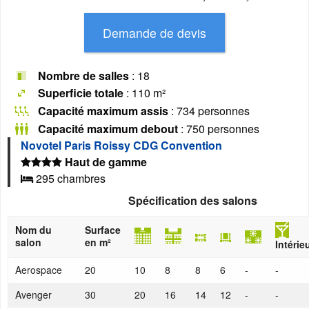
Nombre de salles
: 18
Superficie totale
: 110 m²
Capacité maximum assis
: 734 personnes
Capacité maximum debout
: 750 personnes
Novotel Paris Roissy CDG Convention
Haut de gamme
295 chambres
Spécification des salons
Nom du
Surface
salon
en m²
Intérie
Aerospace
20
10
8
8
6
-
-
Avenger
30
20
16
14
12
-
-