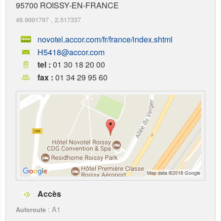
95700
ROISSY-EN-FRANCE
48.9991797
,
2.517337
novotel.accor.com/fr/france/index.shtml
H5418@accor.com
tel :
01 30 18 20 00
fax :
01 34 29 95 60
Accès
: A1
Autoroute