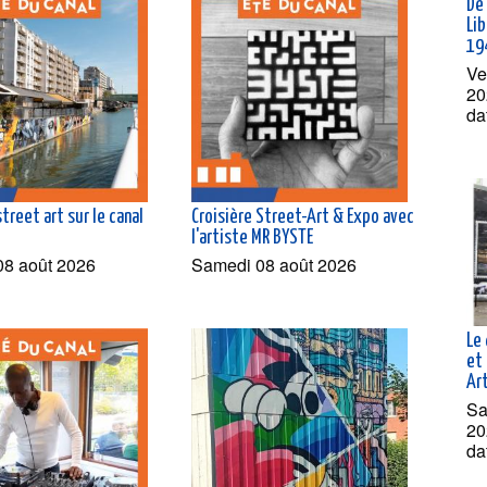
De 
Lib
19
Ve
20
da
street art sur le canal
Croisière Street-Art & Expo avec
l'artiste MR BYSTE
08 août 2026
Samedi 08 août 2026
Le 
et 
Ar
Sa
20
da