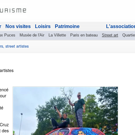
r
Nos visites
Loisirs
Patrimoine
L'associatio
ux Puces
Musée de l'Air
La Villette
Paris en bateau
Street art
Quartie
rs, street artistes
artistes
encé
jour
té
 Cruz
t des