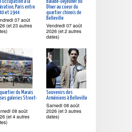
l'Occupation à la
Balade-Déjeuner ou
ération, Paris entre
Dîner au coeur du
40 et 1944
quartier chinois de
Belleville
ndredi 07 août
26 (et 23 autres
Vendredi 07 août
tes)
2026 (et 2 autres
dates)
quartier du Marais
Souvenirs des
ses galeries Street-
Arméniens à Belleville
t
Samedi 08 août
medi 08 août
2026 (et 3 autres
26 (et 4 autres
dates)
tes)