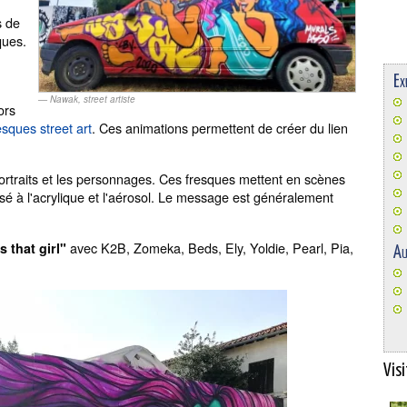
s de
ques.
Ex
Nawak, street artiste
ors
esques street art
. Ces animations permettent de créer du lien
ortraits et les personnages. Ces fresques mettent en scènes
isé à l'acrylique et l'aérosol. Le message est généralement
avec K2B, Zomeka, Beds, Ely, Yoldie, Pearl, Pia,
s that girl"
Au
Visi