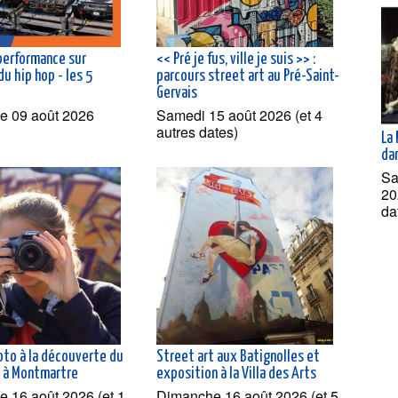
 performance sur
<< Pré je fus, ville je suis >> :
 du hip hop - les 5
parcours street art au Pré-Saint-
Gervais
e 09 août 2026
Samedi 15 août 2026 (et 4
autres dates)
La 
dan
Sa
20
da
oto à la découverte du
Street art aux Batignolles et
t à Montmartre
exposition à la Villa des Arts
 16 août 2026 (et 1
Dimanche 16 août 2026 (et 5