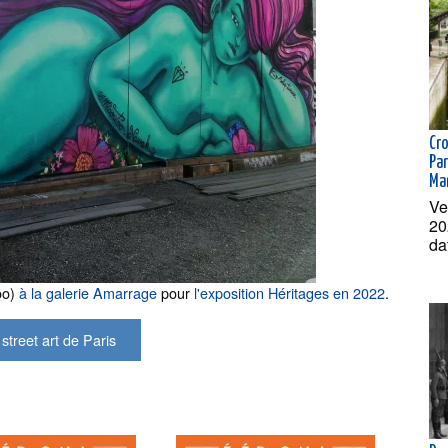
Cr
Par
Ma
Ve
20
da
oo)
à la galerie Amarrage
pour
l'exposition Héritages en 2022
.
e street art de Paris