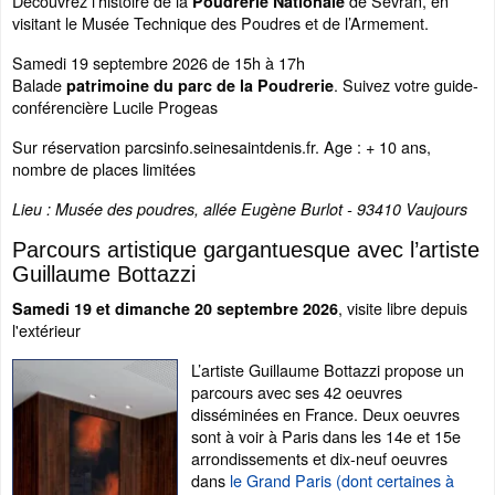
Découvrez l’histoire de la
de Sevran, en
Poudrerie Nationale
visitant le Musée Technique des Poudres et de l’Armement.
Samedi 19 septembre 2026 de 15h à 17h
Balade
. Suivez votre guide-
patrimoine du parc de la Poudrerie
conférencière Lucile Progeas
Sur réservation parcsinfo.seinesaintdenis.fr. Age : + 10 ans,
nombre de places limitées
Lieu : Musée des poudres, allée Eugène Burlot - 93410 Vaujours
Parcours artistique gargantuesque avec l’artiste
Guillaume Bottazzi
, visite libre depuis
Samedi 19 et dimanche 20 septembre 2026
l'extérieur
L’artiste Guillaume Bottazzi propose un
parcours avec ses 42 oeuvres
disséminées en France. Deux oeuvres
sont à voir à Paris dans les 14e et 15e
arrondissements et dix-neuf oeuvres
dans
le Grand Paris (dont certaines à