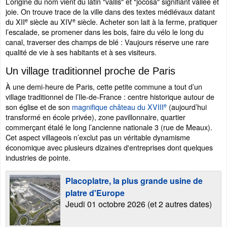
L’origine du nom vient du latin "vallis" et "jocosa" signifiant vallée et
joie. On trouve trace de la ville dans des textes médiévaux datant
e
e
du XII
siècle au XIV
siècle. Acheter son lait à la ferme, pratiquer
l’escalade, se promener dans les bois, faire du vélo le long du
canal, traverser des champs de blé : Vaujours réserve une rare
qualité de vie à ses habitants et à ses visiteurs.
Un village traditionnel proche de Paris
À une demi-heure de Paris, cette petite commune a tout d’un
village traditionnel de l’Ile-de-France : centre historique autour de
e
son église et de son
magnifique château du XVIII
(aujourd’hui
transformé en école privée), zone pavillonnaire, quartier
commerçant étalé le long l’ancienne nationale 3 (rue de Meaux).
Cet aspect villageois n’exclut pas un véritable dynamisme
économique avec plusieurs dizaines d'entreprises dont quelques
industries de pointe.
Placoplatre, la plus grande usine de
platre d'Europe
Jeudi 01 octobre 2026 (et 2 autres dates)