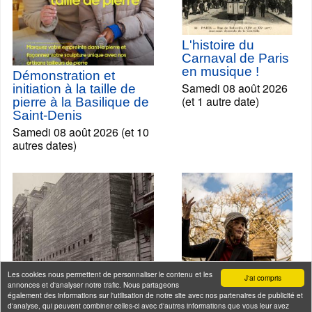
L'histoire du
Carnaval de Paris
en musique !
Démonstration et
Samedi 08 août 2026
initiation à la taille de
(et 1 autre date)
pierre à la Basilique de
Saint-Denis
Samedi 08 août 2026 (et 10
autres dates)
Les cookies nous permettent de personnaliser le contenu et les
J'ai compris
annonces et d'analyser notre trafic. Nous partageons
Montmartre en
également des informations sur l'utilisation de notre site avec nos partenaires de publicité et
chansons
d'analyse, qui peuvent combiner celles-ci avec d'autres informations que vous leur avez