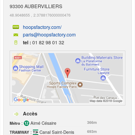
93300
AUBERVILLIERS
48.9048655
,
2.3788176000000476
hoopsfactory.com/
paris@hoopsfactory.com
tel :
01 82 98 01 32
Accès
:
Aimé Césaire
366m
Métro
:
Canal Saint-Denis
693m
TRAMWAY