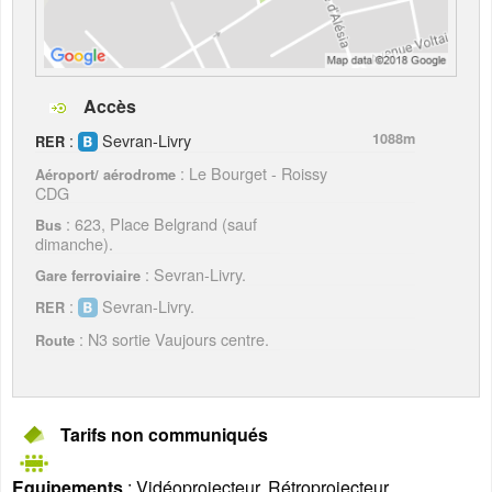
Accès
:
Sevran-Livry
1088m
RER
: Le Bourget - Roissy
Aéroport/ aérodrome
CDG
: 623, Place Belgrand (sauf
Bus
dimanche).
: Sevran-Livry.
Gare ferroviaire
:
Sevran-Livry.
RER
: N3 sortie Vaujours centre.
Route
Tarifs non communiqués
Equipements
: Vidéoprojecteur, Rétroprojecteur,