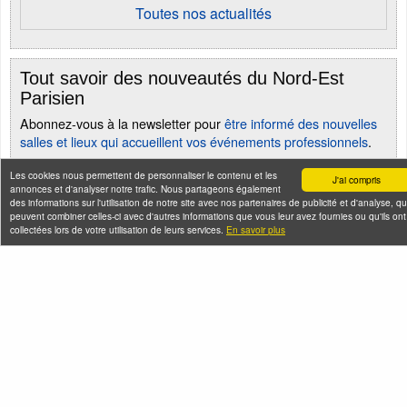
Toutes nos actualités
Tout savoir des nouveautés du Nord-Est
Parisien
Abonnez-vous à la newsletter pour
être informé des nouvelles
salles et lieux qui accueillent vos événements professionnels
.
Les cookies nous permettent de personnaliser le contenu et les
J'ai compris
annonces et d'analyser notre trafic. Nous partageons également
des informations sur l'utilisation de notre site avec nos partenaires de publicité et d'analyse, qu
peuvent combiner celles-ci avec d'autres informations que vous leur avez fournies ou qu'ils ont
collectées lors de votre utilisation de leurs services.
En savoir plus
Seine-Saint-Denis Tourisme
140, avenue Jean Lolive
93695 Pantin Cedex
Téléphone
Qui sommes-nous ?
Infos pratiques
Contact
FAQ
Flux RSS