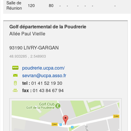
Salle de
120
80
-
-
-
-
-
-
Réunion
Golf départemental de la Poudrerie
Allée Paul Vieille
93190
LIVRY-GARGAN
48.933285
,
2.548903
poudrerie.ucpa.com/
sevran@ucpa.asso.fr
tel :
01 41 52 19 30
fax :
01 43 84 67 94