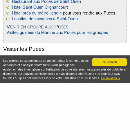
Restaurant aux Puces de Saint-Ouen
Hôtel Saint Ouen Clignancourt
Hôtel près du métro ligne 4
pour vous rendre aux Puces
Location de vacances à Saint-Ouen
Venir en groupe aux Puces
Visites guidées du Marché aux Puces pour les groupes
Visiter les Puces
Les cookies nous permettent de personnaliser le contenu et les
J'ai compris
annonces et d'analyser notre trafic. Nous partageons
également des informations sur l'utilisation de notre site avec nos partenaires de publicité et
d'analyse, qui peuvent combiner celles-ci avec d'autres informations que vous leur avez
fournies ou qu'ils ont collectées lors de votre utilisation de leurs services.
En savoir plus
Ciné-balade aux
Street art à Saint-
Puces de Paris Saint-
Ouen
Ouen
Samedi 22 août 2026 (et 5