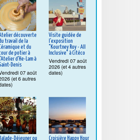
Atelier découverte
Visite guidée de
du travail de la
l'exposition
Céramique et du
"Kourtney Roy - All
tour de potier à
Inclusive" à Citéco
l'Atelier d'He-Lam à
Vendredi 07 août
Saint-Denis
2026 (et 4 autres
Vendredi 07 août
dates)
2026 (et 6 autres
dates)
Balade-Déjeuner ou
Croisière Happy Hour