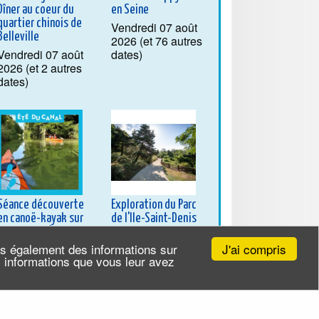
Dîner au coeur du
en Seine
quartier chinois de
Vendredi 07 août
Belleville
2026 (et 76 autres
Vendredi 07 août
dates)
2026 (et 2 autres
dates)
Séance découverte
Exploration du Parc
en canoë-kayak sur
de l'Ile-Saint-Denis
le canal de l'Ourcq
Samedi 08 août
J'ai compris
ns également des informations sur
Samedi 08 août
2026
es informations que vous leur avez
2026 (et 15 autres
dates)