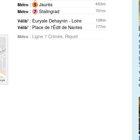
:
Jaurès
652m
Métro
:
Stalingrad
701m
Métro
: Euryale Dehaynin - Loire
128m
Vélib'
: Place de l'Édit de Nantes
177m
Vélib'
: Ligne 7 Crimée, Riquet
Métro