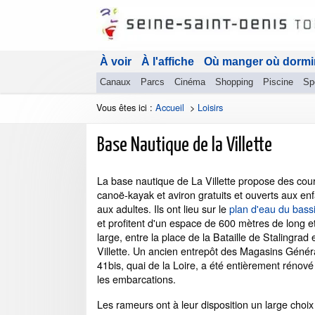
À voir
À l'affiche
Où manger où dormi
Canaux
Parcs
Cinéma
Shopping
Piscine
Sp
Vous êtes ici :
Accueil
>
Loisirs
Base Nautique de la Villette
La base nautique de La Villette propose des cours
canoë-kayak et aviron gratuits et ouverts aux e
aux adultes. Ils ont lieu sur le
plan d'eau du bassi
et profitent d'un espace de 600 mètres de long e
large, entre la place de la Bataille de Stalingrad e
Villette. Un ancien entrepôt des Magasins Génér
41bis, quai de la Loire, a été entièrement rénové a
les embarcations.
Les rameurs ont à leur disposition un large choix 