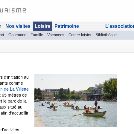
r
Nos visites
Loisirs
Patrimoine
L'associatio
ort
Gourmand
Famille
Vacances
Centre loisirs
Bibliothèque
 d'initiation au
nfants comme
n de La Villette
t 65 mètres de
t le parc de la
aux situé au
fin d'accueillir
d'activités