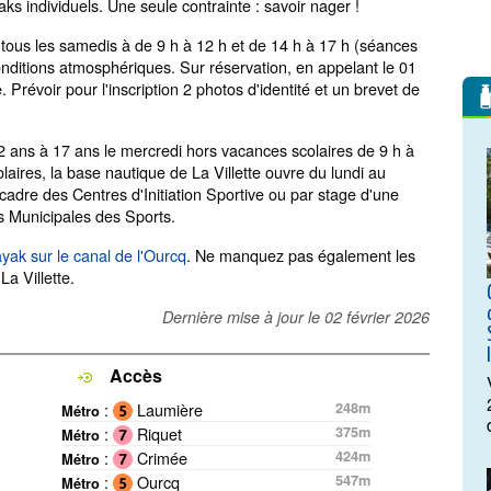
ks individuels. Une seule contrainte : savoir nager !
t tous les samedis à de 9 h à 12 h et de 14 h à 17 h (séances
nditions atmosphériques. Sur réservation, en appelant le 01
Prévoir pour l'inscription 2 photos d'identité et un brevet de
12 ans à 17 ans le mercredi hors vacances scolaires de 9 h à
aires, la base nautique de La Villette ouvre du lundi au
cadre des Centres d'Initiation Sportive ou par stage d'une
s Municipales des Sports.
yak sur le canal de l'Ourcq
. Ne manquez pas également les
a Villette.
Dernière mise à jour le
02 février 2026
Accès
:
Laumière
248m
Métro
:
Riquet
375m
Métro
:
Crimée
424m
Métro
:
Ourcq
547m
Métro